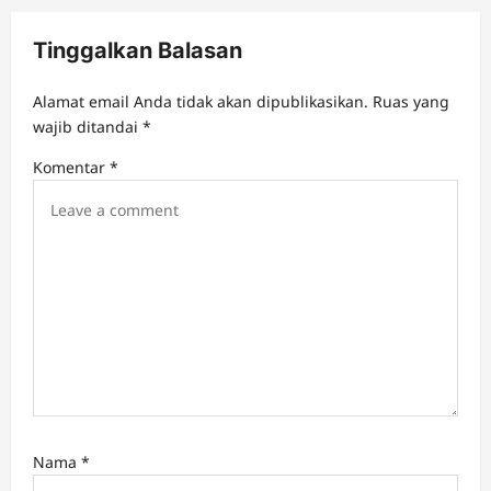
i
Tinggalkan Balasan
g
a
Alamat email Anda tidak akan dipublikasikan.
Ruas yang
t
wajib ditandai
*
i
Komentar
*
o
n
Nama
*