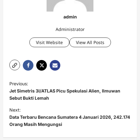
admin
Administrator
Visit Website
View All Posts
P
Previous:
o
Jet Simetris 3I/ATLAS Picu Spekulasi Alien, Ilmuwan
s
Sebut Bukti Lemah
t
Next:
Data Terbaru Bencana Sumatera 4 Januari 2026, 242.174
n
Orang Masih Mengungsi
a
v