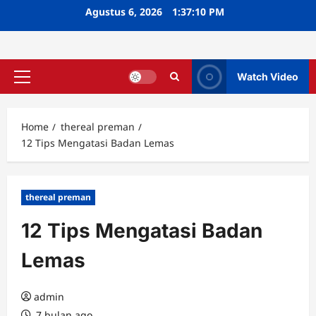
Skip
Agustus 6, 2026
1:37:11 PM
to
content
Watch Video
Primary
Menu
Home
thereal preman
12 Tips Mengatasi Badan Lemas
thereal preman
12 Tips Mengatasi Badan
Lemas
admin
7 bulan ago