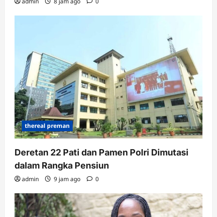
admin
8 jam ago
0
thereal preman
Deretan 22 Pati dan Pamen Polri Dimutasi
dalam Rangka Pensiun
admin
9 jam ago
0