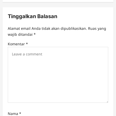
v
i
Tinggalkan Balasan
g
a
Alamat email Anda tidak akan dipublikasikan.
Ruas yang
t
wajib ditandai
*
i
Komentar
*
o
n
Nama
*