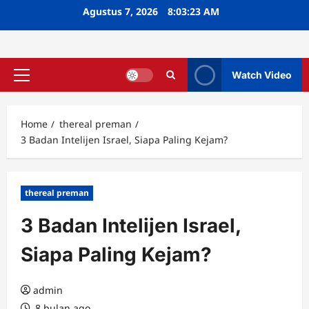
Skip
Agustus 7, 2026
8:03:24 AM
to
content
Watch Video
Primary
Menu
Home
thereal preman
3 Badan Intelijen Israel, Siapa Paling Kejam?
thereal preman
3 Badan Intelijen Israel,
Siapa Paling Kejam?
admin
8 bulan ago