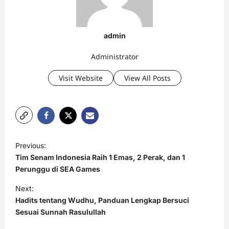
admin
Administrator
Visit Website
View All Posts
P
Previous:
o
Tim Senam Indonesia Raih 1 Emas, 2 Perak, dan 1
s
Perunggu di SEA Games
t
Next:
Hadits tentang Wudhu, Panduan Lengkap Bersuci
n
Sesuai Sunnah Rasulullah
a