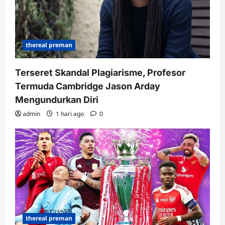
thereal preman
Terseret Skandal Plagiarisme, Profesor
Termuda Cambridge Jason Arday
Mengundurkan Diri
admin
1 hari ago
0
thereal preman