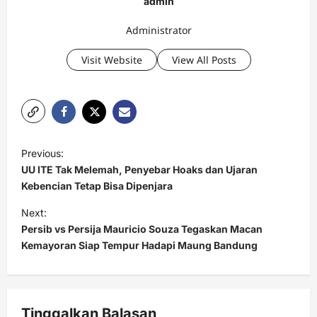
admin
Administrator
Visit Website
View All Posts
P
Previous:
o
UU ITE Tak Melemah, Penyebar Hoaks dan Ujaran
s
Kebencian Tetap Bisa Dipenjara
t
Next:
Persib vs Persija Mauricio Souza Tegaskan Macan
n
Kemayoran Siap Tempur Hadapi Maung Bandung
a
v
i
Tinggalkan Balasan