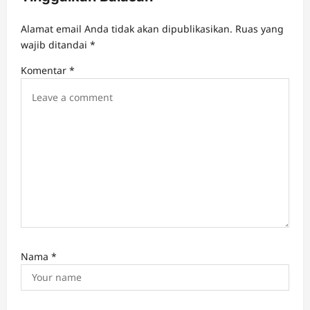
g
a
Alamat email Anda tidak akan dipublikasikan.
Ruas yang
t
wajib ditandai
*
i
Komentar
*
o
n
Nama
*