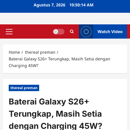
Skip
Agustus 7, 2026
10:50:15 AM
to
content
Watch Video
Primary
Menu
Home
thereal preman
Baterai Galaxy S26+ Terungkap, Masih Setia dengan
Charging 45W?
thereal preman
Baterai Galaxy S26+
Terungkap, Masih Setia
dengan Charging 45W?