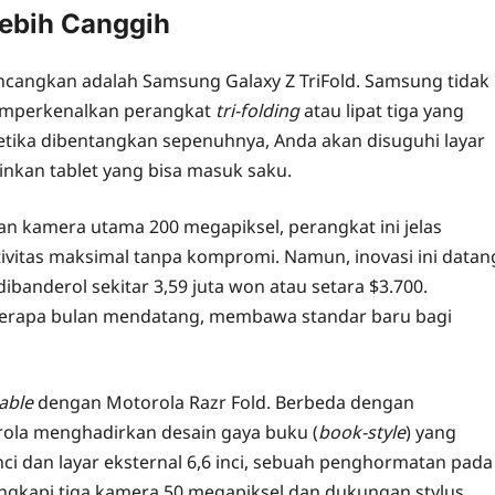
Lebih Canggih
incangkan adalah Samsung Galaxy Z TriFold. Samsung tidak
emperkenalkan perangkat
tri-folding
atau lipat tiga yang
 ketika dibentangkan sepenuhnya, Anda akan disuguhi layar
ainkan tablet yang bisa masuk saku.
n kamera utama 200 megapiksel, perangkat ini jelas
tas maksimal tanpa kompromi. Namun, inovasi ini datan
dibanderol sekitar 3,59 juta won atau setara $3.700.
berapa bulan mendatang, membawa standar baru bagi
able
dengan Motorola Razr Fold. Berbeda dengan
torola menghadirkan desain gaya buku (
book-style
) yang
nci dan layar eksternal 6,6 inci, sebuah penghormatan pada
ngkapi tiga kamera 50 megapiksel dan dukungan stylus,