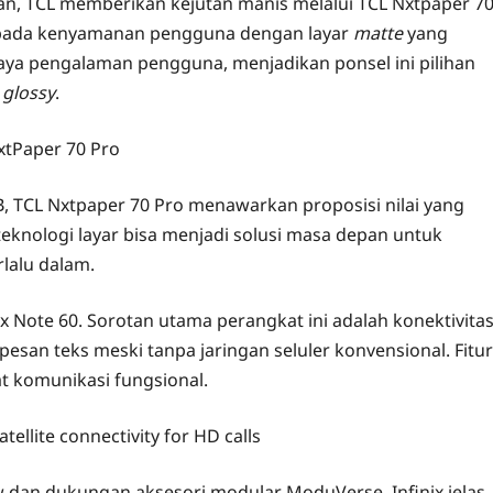
an, TCL memberikan kejutan manis melalui TCL Nxtpaper 7
 pada kenyamanan pengguna dengan layar
matte
yang
a pengalaman pengguna, menjadikan ponsel ini pilihan
r
glossy
.
B, TCL Nxtpaper 70 Pro menawarkan proposisi nilai yang
teknologi layar bisa menjadi solusi masa depan untuk
rlalu dalam.
nix Note 60. Sorotan utama perangkat ini adalah konektivita
esan teks meski tanpa jaringan seluler konvensional. Fitur
at komunikasi fungsional.
 dan dukungan aksesori modular ModuVerse, Infinix jelas