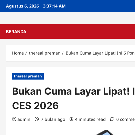
Skip
Agustus 6, 2026
3:37:15 AM
to
content
BERANDA
Home
thereal preman
Bukan Cuma Layar Lipat! Ini 6 Pons
thereal preman
Bukan Cuma Layar Lipat! In
CES 2026
admin
7 bulan ago
4 minutes read
0 comme