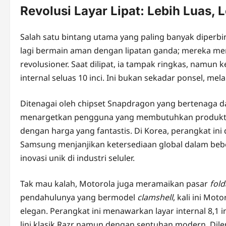
Revolusi Layar Lipat: Lebih Luas, 
Salah satu bintang utama yang paling banyak diperb
lagi bermain aman dengan lipatan ganda; mereka m
revolusioner. Saat dilipat, ia tampak ringkas, namun
internal seluas 10 inci. Ini bukan sekadar ponsel, mel
Ditenagai oleh chipset Snapdragon yang bertenaga da
menargetkan pengguna yang membutuhkan produktivi
dengan harga yang fantastis. Di Korea, perangkat ini 
Samsung menjanjikan ketersediaan global dalam be
inovasi unik di industri seluler.
Tak mau kalah, Motorola juga meramaikan pasar
fold
pendahulunya yang bermodel
clamshell
, kali ini Mo
elegan. Perangkat ini menawarkan layar internal 8,1 i
lini klasik Razr namun dengan sentuhan modern. Dile