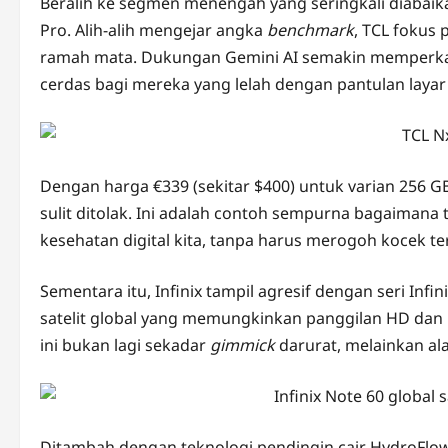
Beralih ke segmen menengah yang seringkali diabaik
Pro. Alih-alih mengejar angka
benchmark
, TCL fokus
ramah mata. Dukungan Gemini AI semakin memperkay
cerdas bagi mereka yang lelah dengan pantulan laya
Dengan harga €339 (sekitar $400) untuk varian 256 G
sulit ditolak. Ini adalah contoh sempurna bagaimana 
kesehatan digital kita, tanpa harus merogoh kocek te
Sementara itu, Infinix tampil agresif dengan seri Infi
satelit global yang memungkinkan panggilan HD dan p
ini bukan lagi sekadar
gimmick
darurat, melainkan al
Ditambah dengan teknologi pendingin cair HydroFlow