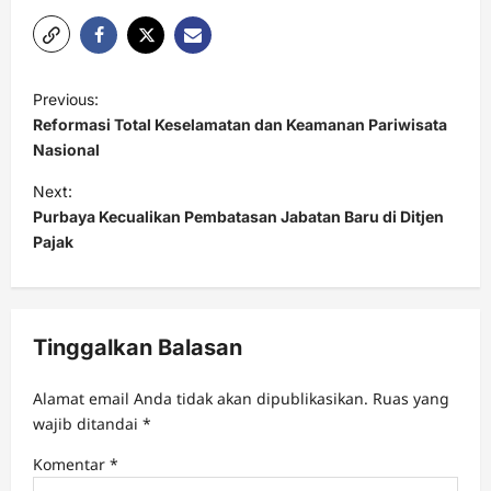
P
Previous:
o
Reformasi Total Keselamatan dan Keamanan Pariwisata
s
Nasional
t
Next:
Purbaya Kecualikan Pembatasan Jabatan Baru di Ditjen
n
Pajak
a
v
i
Tinggalkan Balasan
g
a
Alamat email Anda tidak akan dipublikasikan.
Ruas yang
t
wajib ditandai
*
i
Komentar
*