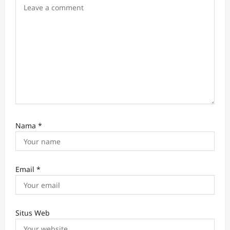
o
n
Nama
*
Email
*
Situs Web