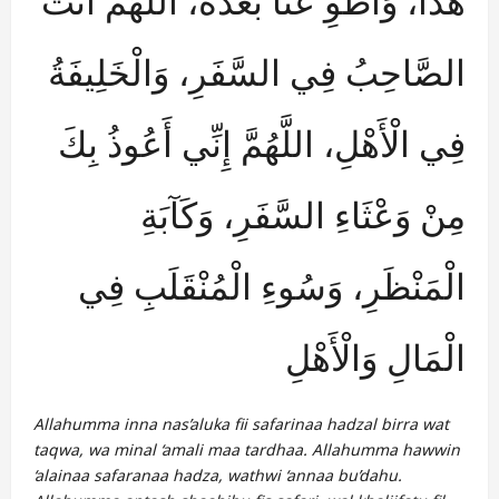
هَذَا، وَاطْوِ عَنَّا بُعْدَهُ، اللَّهُمَّ أَنْتَ
الصَّاحِبُ فِي السَّفَرِ، وَالْخَلِيفَةُ
فِي الْأَهْلِ، اللَّهُمَّ إِنِّي أَعُوذُ بِكَ
مِنْ وَعْثَاءِ السَّفَرِ، وَكَآبَةِ
الْمَنْظَرِ، وَسُوءِ الْمُنْقَلَبِ فِي
الْمَالِ وَالْأَهْلِ
Allahumma inna nas’aluka fii safarinaa hadzal birra wat
taqwa, wa minal ‘amali maa tardhaa. Allahumma hawwin
‘alainaa safaranaa hadza, wathwi ‘annaa bu’dahu.