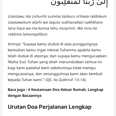
إِلَىٰ رَبِّنَا لَمُنقَلِبُونَ
Litastawu ‘ala zuhurihi summa tazkuru ni’mata rabbikum
izastawaitum ‘alaihi wa taqulu subhanallazi sakhkhara
lana haza wa ma kunna lahu muqrinin. Wa inna ila
rabbina lamunqalibun.
Artinya: “Supaya kamu duduk di atas punggungnya
kemudian kamu ingat nikmat Tuhanmu apabila kamu
telah duduk di atasnya; dan supaya kamu mengucapkan:
‘Maha Suci Tuhan yang telah menundukkan semua ini
bagi kami padahal kami sebelumnya tidak mampu
menguasainya, dan sesungguhnya kami akan kembali
kepada Tuhan kami’.” (QS. Az-Zukhruf: 13-14).
Baca juga : 4 Keutamaan Doa Keluar Rumah, Lengkap
dengan Bacaannya
Urutan Doa Perjalanan Lengkap