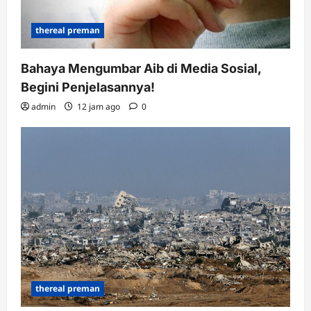
thereal preman
Bahaya Mengumbar Aib di Media Sosial,
Begini Penjelasannya!
admin
12 jam ago
0
thereal preman