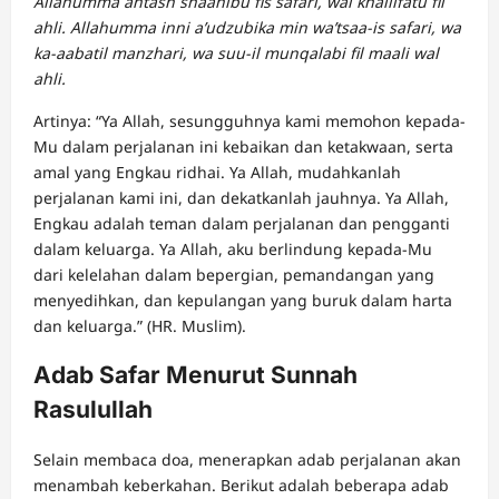
Allahumma antash shaahibu fis safari, wal khaliifatu fil
ahli. Allahumma inni a’udzubika min wa’tsaa-is safari, wa
ka-aabatil manzhari, wa suu-il munqalabi fil maali wal
ahli.
Artinya: “Ya Allah, sesungguhnya kami memohon kepada-
Mu dalam perjalanan ini kebaikan dan ketakwaan, serta
amal yang Engkau ridhai. Ya Allah, mudahkanlah
perjalanan kami ini, dan dekatkanlah jauhnya. Ya Allah,
Engkau adalah teman dalam perjalanan dan pengganti
dalam keluarga. Ya Allah, aku berlindung kepada-Mu
dari kelelahan dalam bepergian, pemandangan yang
menyedihkan, dan kepulangan yang buruk dalam harta
dan keluarga.” (HR. Muslim).
Adab Safar Menurut Sunnah
Rasulullah
Selain membaca doa, menerapkan adab perjalanan akan
menambah keberkahan. Berikut adalah beberapa adab