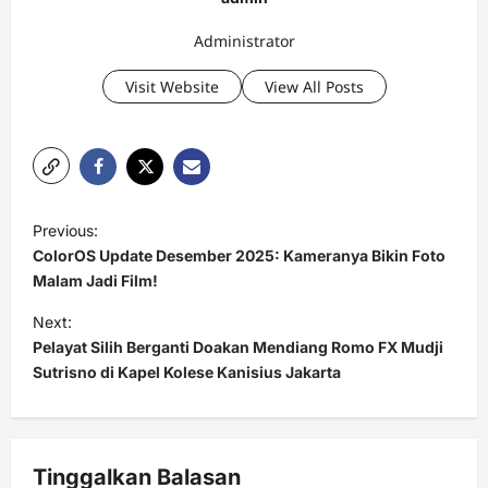
Administrator
Visit Website
View All Posts
P
Previous:
o
ColorOS Update Desember 2025: Kameranya Bikin Foto
s
Malam Jadi Film!
t
Next:
Pelayat Silih Berganti Doakan Mendiang Romo FX Mudji
n
Sutrisno di Kapel Kolese Kanisius Jakarta
a
v
i
Tinggalkan Balasan
g