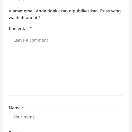
a
Alamat email Anda tidak akan dipublikasikan.
Ruas yang
t
wajib ditandai
*
i
Komentar
*
o
n
Nama
*