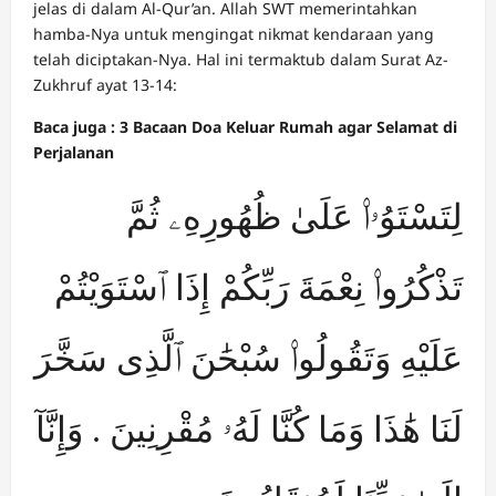
jelas di dalam Al-Qur’an. Allah SWT memerintahkan
hamba-Nya untuk mengingat nikmat kendaraan yang
telah diciptakan-Nya. Hal ini termaktub dalam Surat Az-
Zukhruf ayat 13-14:
Baca juga : 3 Bacaan Doa Keluar Rumah agar Selamat di
Perjalanan
لِتَسْتَوُۥا۟ عَلَىٰ ظُهُورِهِۦ ثُمَّ
تَذْكُرُوا۟ نِعْمَةَ رَبِّكُمْ إِذَا ٱسْتَوَيْتُمْ
عَلَيْهِ وَتَقُولُوا۟ سُبْحَٰنَ ٱلَّذِى سَخَّرَ
لَنَا هَٰذَا وَمَا كُنَّا لَهُۥ مُقْرِنِينَ . وَإِنَّآ