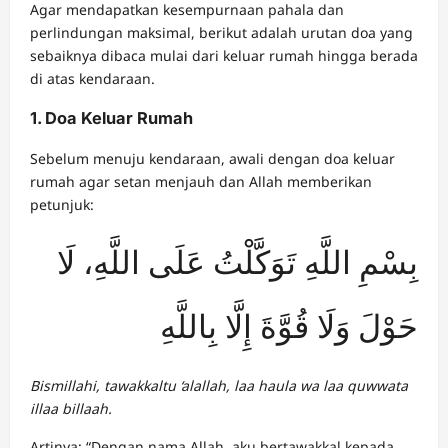
Agar mendapatkan kesempurnaan pahala dan
perlindungan maksimal, berikut adalah urutan doa yang
sebaiknya dibaca mulai dari keluar rumah hingga berada
di atas kendaraan.
1. Doa Keluar Rumah
Sebelum menuju kendaraan, awali dengan doa keluar
rumah agar setan menjauh dan Allah memberikan
petunjuk:
بِسْمِ اللَّهِ تَوَكَّلْتُ عَلَى اللَّهِ، لَا
حَوْلَ وَلَا قُوَّةَ إِلَّا بِاللَّهِ
Bismillahi, tawakkaltu ‘alallah, laa haula wa laa quwwata
illaa billaah.
Artinya: “Dengan nama Allah, aku bertawakkal kepada