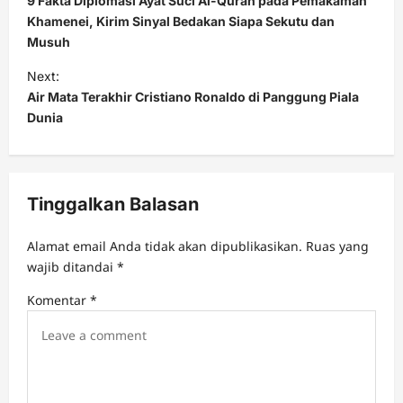
9 Fakta Diplomasi Ayat Suci Al-Quran pada Pemakaman
s
Khamenei, Kirim Sinyal Bedakan Siapa Sekutu dan
Musuh
t
Next:
n
Air Mata Terakhir Cristiano Ronaldo di Panggung Piala
a
Dunia
v
i
g
Tinggalkan Balasan
a
t
Alamat email Anda tidak akan dipublikasikan.
Ruas yang
wajib ditandai
*
i
Komentar
*
o
n