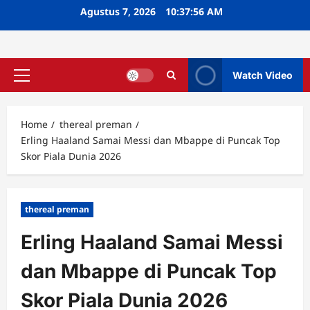
Skip
Agustus 7, 2026
10:37:56 AM
to
content
Watch Video
Primary
Menu
Home
thereal preman
Erling Haaland Samai Messi dan Mbappe di Puncak Top
Skor Piala Dunia 2026
thereal preman
Erling Haaland Samai Messi
dan Mbappe di Puncak Top
Skor Piala Dunia 2026