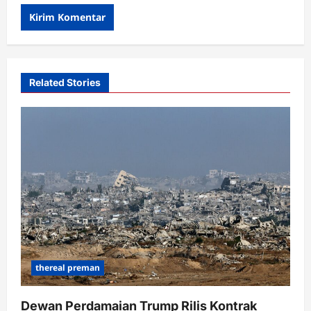
Related Stories
thereal preman
Dewan Perdamaian Trump Rilis Kontrak