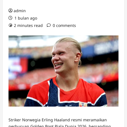
admin
1 bulan ago
2 minutes read
0 comments
Striker Norwegia Erling Haaland resmi meramaikan
perburuan Golden Boot Piala Dunia 2026, bersanding