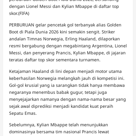
dengan Lionel Messi dan Kylian Mbappe di daftar top
skor.(FIFA)
PERBURUAN gelar pencetak gol terbanyak alias Golden
Boot di Piala Dunia 2026 kini semakin sengit. Striker
andalan Timnas Norwegia, Erling Haaland, dilaporkan
resmi bergabung dengan megabintang Argentina, Lionel
Messi, dan penyerang Prancis, Kylian Mbappe, di jajaran
teratas daftar top skor sementara turnamen.
Ketajaman Haaland di lini depan menjadi motor utama
keberhasilan Norwegia melangkah jauh di kompetisi ini.
Gol-gol krusial yang ia sarangkan tidak hanya membawa
negaranya menembus babak gugur, tetapi juga
menyejajarkan namanya dengan nama-nama besar yang
sejak awal diprediksi menjadi kandidat kuat peraih
Sepatu Emas.
Sebelumnya, Kylian Mbappe telah menunjukkan
dominasinya bersama tim nasional Prancis lewat