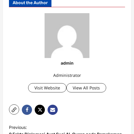
About the Author
admin
Administrator
Visit Website
View All Posts
P
Previous:
o