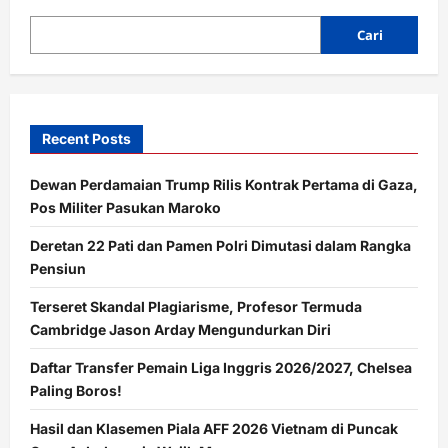
Cari
Recent Posts
Dewan Perdamaian Trump Rilis Kontrak Pertama di Gaza,
Pos Militer Pasukan Maroko
Deretan 22 Pati dan Pamen Polri Dimutasi dalam Rangka
Pensiun
Terseret Skandal Plagiarisme, Profesor Termuda
Cambridge Jason Arday Mengundurkan Diri
Daftar Transfer Pemain Liga Inggris 2026/2027, Chelsea
Paling Boros!
Hasil dan Klasemen Piala AFF 2026 Vietnam di Puncak