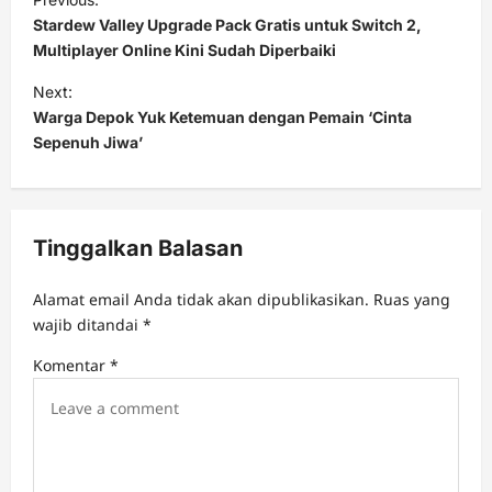
o
Stardew Valley Upgrade Pack Gratis untuk Switch 2,
s
Multiplayer Online Kini Sudah Diperbaiki
t
Next:
Warga Depok Yuk Ketemuan dengan Pemain ‘Cinta
n
Sepenuh Jiwa’
a
v
i
Tinggalkan Balasan
g
a
Alamat email Anda tidak akan dipublikasikan.
Ruas yang
t
wajib ditandai
*
i
Komentar
*
o
n