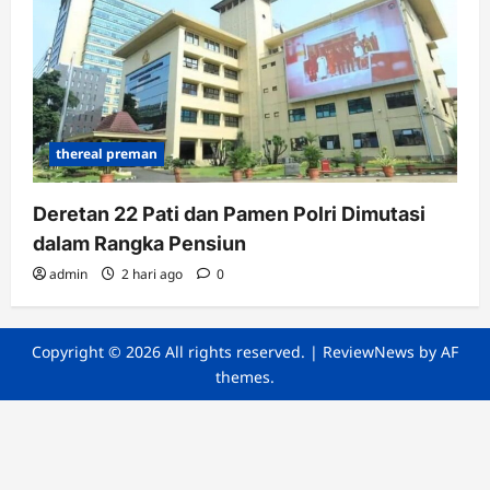
thereal preman
Deretan 22 Pati dan Pamen Polri Dimutasi
dalam Rangka Pensiun
admin
2 hari ago
0
Copyright © 2026 All rights reserved.
|
ReviewNews
by AF
themes.