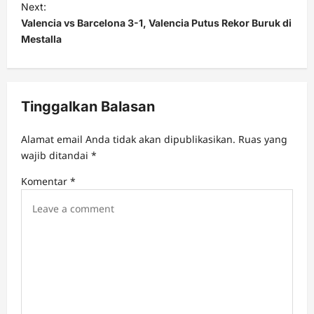
t
Next:
Valencia vs Barcelona 3-1, Valencia Putus Rekor Buruk di
n
Mestalla
a
v
i
Tinggalkan Balasan
g
a
Alamat email Anda tidak akan dipublikasikan.
Ruas yang
t
wajib ditandai
*
i
Komentar
*
o
n