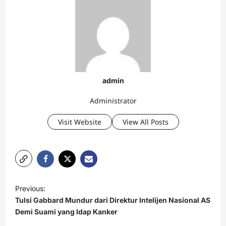
admin
Administrator
Visit Website
View All Posts
P
Previous:
o
Tulsi Gabbard Mundur dari Direktur Intelijen Nasional AS
s
Demi Suami yang Idap Kanker