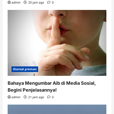
admin
20 jam ago
0
thereal preman
Bahaya Mengumbar Aib di Media Sosial,
Begini Penjelasannya!
admin
21 jam ago
0