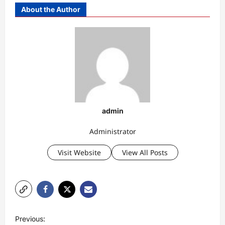
About the Author
admin
Administrator
Visit Website
View All Posts
P
Previous: