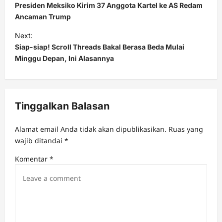
o
Presiden Meksiko Kirim 37 Anggota Kartel ke AS Redam
s
Ancaman Trump
t
Next:
Siap-siap! Scroll Threads Bakal Berasa Beda Mulai
n
Minggu Depan, Ini Alasannya
a
v
i
Tinggalkan Balasan
g
a
Alamat email Anda tidak akan dipublikasikan.
Ruas yang
t
wajib ditandai
*
i
Komentar
*
o
n