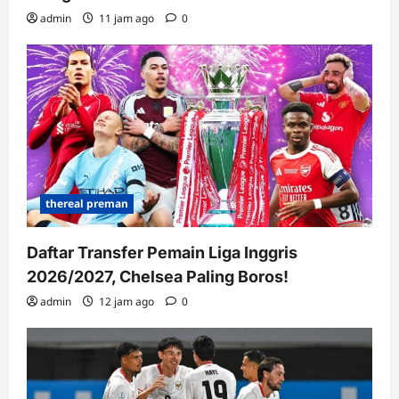
admin
11 jam ago
0
thereal preman
Daftar Transfer Pemain Liga Inggris
2026/2027, Chelsea Paling Boros!
admin
12 jam ago
0