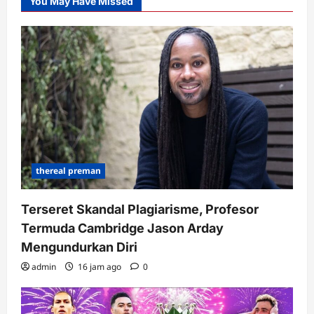
You May Have Missed
thereal preman
Terseret Skandal Plagiarisme, Profesor
Termuda Cambridge Jason Arday
Mengundurkan Diri
admin
16 jam ago
0