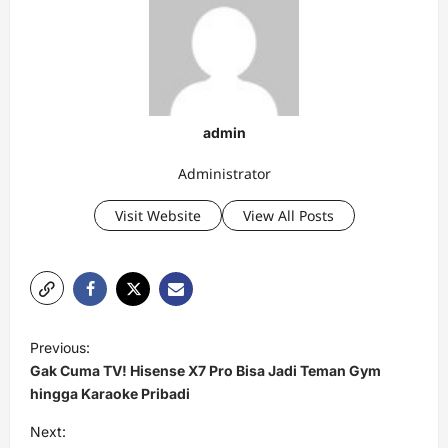
admin
Administrator
Visit Website
View All Posts
P
Previous:
o
Gak Cuma TV! Hisense X7 Pro Bisa Jadi Teman Gym
s
hingga Karaoke Pribadi
t
Next: