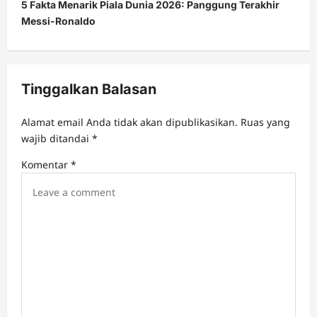
5 Fakta Menarik Piala Dunia 2026: Panggung Terakhir
n
Messi-Ronaldo
a
v
i
Tinggalkan Balasan
g
a
Alamat email Anda tidak akan dipublikasikan.
Ruas yang
t
wajib ditandai
*
i
Komentar
*
o
n