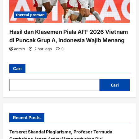
thereal preman
Hasil dan Klasemen Piala AFF 2026 Vietnam
di Puncak Grup A, Indonesia Wajib Menang
admin
2 hari ago
0
Cari
Cari
Recent Posts
Terseret Skandal Plagiarisme, Profesor Termuda
Cambridge Jason Arday Mengundurkan Diri