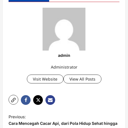
admin
Administrator
Visit Website
View All Posts
P
Previous:
o
Cara Mencegah Cacar Api, dari Pola Hidup Sehat hingga