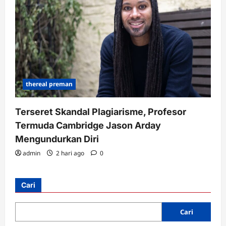
thereal preman
Terseret Skandal Plagiarisme, Profesor
Termuda Cambridge Jason Arday
Mengundurkan Diri
admin
2 hari ago
0
Cari
Cari