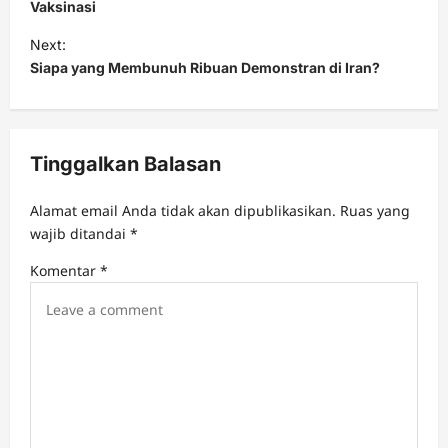
s
Vaksinasi
t
Next:
Siapa yang Membunuh Ribuan Demonstran di Iran?
n
a
v
Tinggalkan Balasan
i
g
Alamat email Anda tidak akan dipublikasikan.
Ruas yang
a
wajib ditandai
*
t
Komentar
*
i
o
n