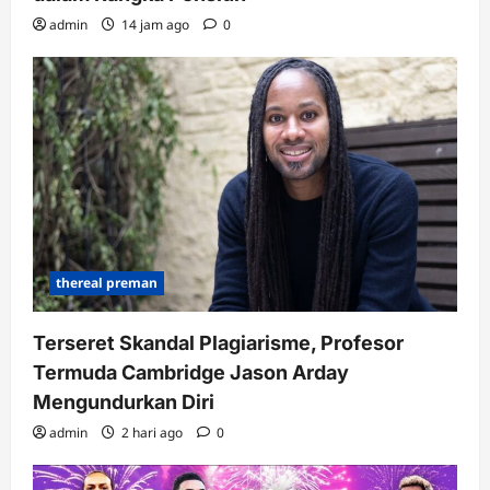
admin
14 jam ago
0
thereal preman
Terseret Skandal Plagiarisme, Profesor
Termuda Cambridge Jason Arday
Mengundurkan Diri
admin
2 hari ago
0