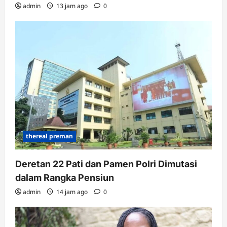
admin
13 jam ago
0
thereal preman
Deretan 22 Pati dan Pamen Polri Dimutasi
dalam Rangka Pensiun
admin
14 jam ago
0