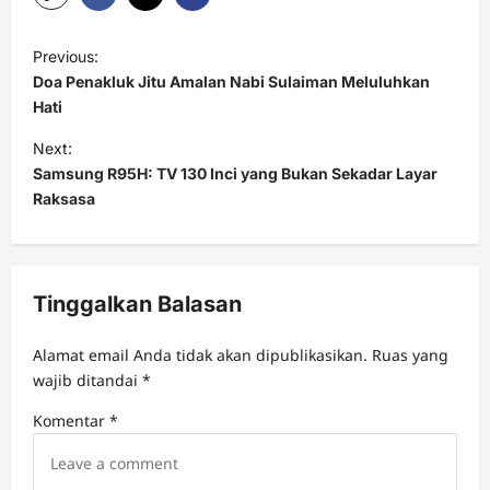
P
Previous:
o
Doa Penakluk Jitu Amalan Nabi Sulaiman Meluluhkan
s
Hati
t
Next:
Samsung R95H: TV 130 Inci yang Bukan Sekadar Layar
n
Raksasa
a
v
i
Tinggalkan Balasan
g
a
Alamat email Anda tidak akan dipublikasikan.
Ruas yang
t
wajib ditandai
*
i
Komentar
*
o
n