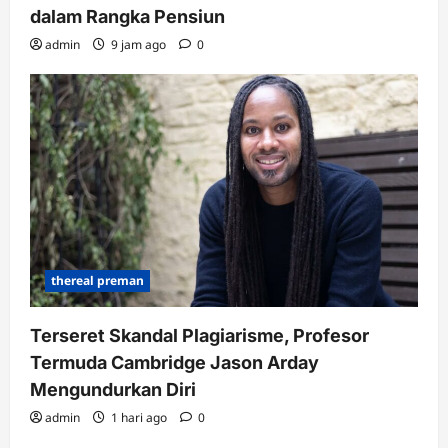
dalam Rangka Pensiun
admin
9 jam ago
0
thereal preman
Terseret Skandal Plagiarisme, Profesor
Termuda Cambridge Jason Arday
Mengundurkan Diri
admin
1 hari ago
0