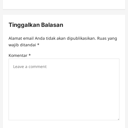
a
v
Tinggalkan Balasan
i
g
Alamat email Anda tidak akan dipublikasikan.
Ruas yang
a
wajib ditandai
*
t
Komentar
*
i
o
n