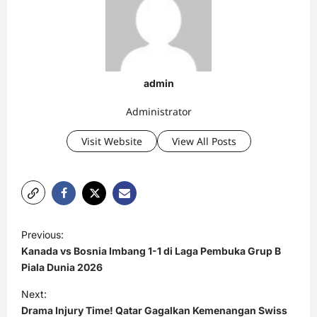
admin
Administrator
Visit Website
View All Posts
P
Previous:
o
Kanada vs Bosnia Imbang 1-1 di Laga Pembuka Grup B
s
Piala Dunia 2026
t
Next:
Drama Injury Time! Qatar Gagalkan Kemenangan Swiss
n