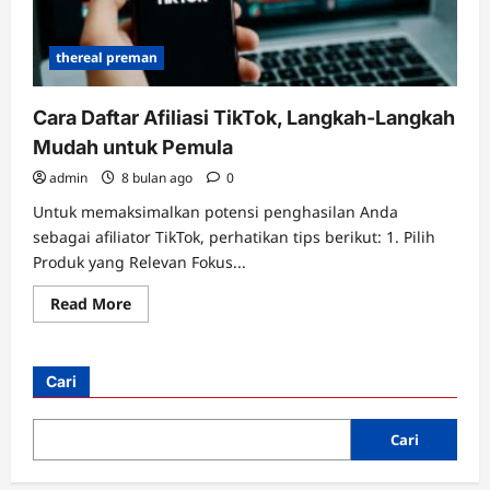
thereal preman
Cara Daftar Afiliasi TikTok, Langkah-Langkah
Mudah untuk Pemula
admin
8 bulan ago
0
Untuk memaksimalkan potensi penghasilan Anda
sebagai afiliator TikTok, perhatikan tips berikut: 1. Pilih
Produk yang Relevan Fokus...
Read
Read More
more
about
Cara
Daftar
Afiliasi
Cari
TikTok,
Langkah-
Langkah
Mudah
Cari
untuk
Pemula