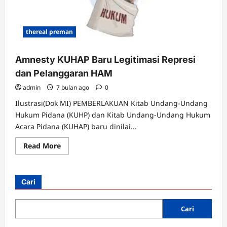
thereal preman
Amnesty KUHAP Baru Legitimasi Represi
dan Pelanggaran HAM
admin
7 bulan ago
0
Ilustrasi(Dok MI) PEMBERLAKUAN Kitab Undang-Undang
Hukum Pidana (KUHP) dan Kitab Undang-Undang Hukum
Acara Pidana (KUHAP) baru dinilai...
Read
Read More
more
about
Amnesty
KUHAP
Baru
Cari
Legitimasi
Represi
dan
Pelanggaran
Cari
HAM