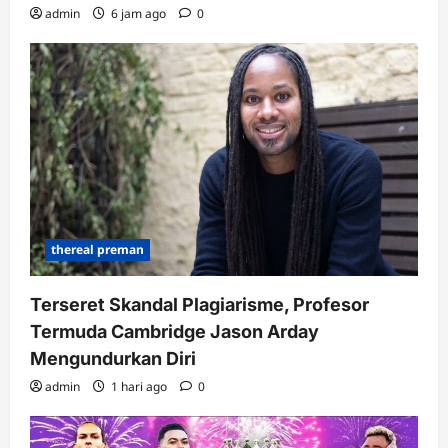
admin
6 jam ago
0
thereal preman
Terseret Skandal Plagiarisme, Profesor
Termuda Cambridge Jason Arday
Mengundurkan Diri
admin
1 hari ago
0