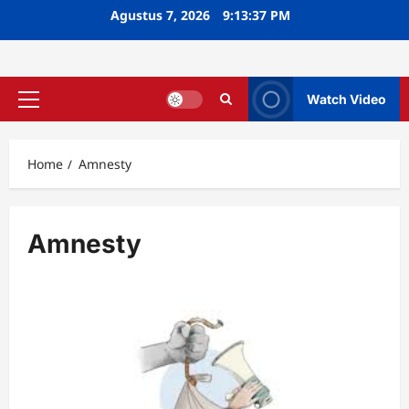
Skip
Agustus 7, 2026
9:13:38 PM
to
content
Watch Video
Primary
Menu
Home
Amnesty
Amnesty