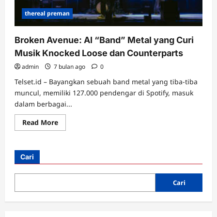
thereal preman
Broken Avenue: AI “Band” Metal yang Curi
Musik Knocked Loose dan Counterparts
admin
7 bulan ago
0
Telset.id – Bayangkan sebuah band metal yang tiba-tiba
muncul, memiliki 127.000 pendengar di Spotify, masuk
dalam berbagai...
Read
Read More
more
about
Broken
Avenue:
AI
Cari
“Band”
Metal
yang
Curi
Cari
Musik
Knocked
Loose
dan
Counterparts