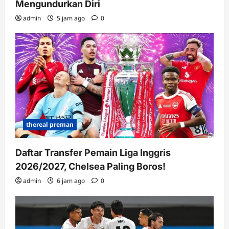
Mengundurkan Diri
admin
5 jam ago
0
thereal preman
Daftar Transfer Pemain Liga Inggris
2026/2027, Chelsea Paling Boros!
admin
6 jam ago
0