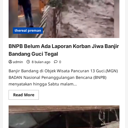
di
DAS
Aek
Garoga
Sumut
thereal preman
BNPB Belum Ada Laporan Korban Jiwa Banjir
Bandang Guci Tegal
admin
8 bulan ago
0
Banjir Bandang di Objek Wisata Pancuran 13 Guci.(MGN)
BADAN Nasional Penanggulangan Bencana (BNPB)
menyatakan hingga Sabtu malam...
Read
Read More
more
about
BNPB
Belum
Ada
Laporan
Korban
Jiwa