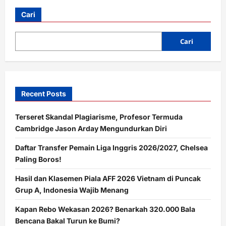
Asraf
dan
Cari
Adiknya
3
Hari
Bertahan
Cari
di
Loteng
dari
Amukan
Banjir
Bandang
Pidie
Recent Posts
Jaya
Terseret Skandal Plagiarisme, Profesor Termuda
Cambridge Jason Arday Mengundurkan Diri
Daftar Transfer Pemain Liga Inggris 2026/2027, Chelsea
Paling Boros!
Hasil dan Klasemen Piala AFF 2026 Vietnam di Puncak
Grup A, Indonesia Wajib Menang
Kapan Rebo Wekasan 2026? Benarkah 320.000 Bala
Bencana Bakal Turun ke Bumi?