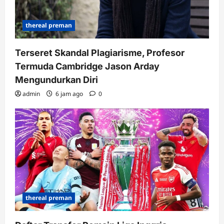
thereal preman
Terseret Skandal Plagiarisme, Profesor
Termuda Cambridge Jason Arday
Mengundurkan Diri
admin
6 jam ago
0
thereal preman