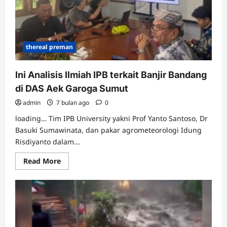
thereal preman
Ini Analisis Ilmiah IPB terkait Banjir Bandang
di DAS Aek Garoga Sumut
admin
7 bulan ago
0
loading… Tim IPB University yakni Prof Yanto Santoso, Dr
Basuki Sumawinata, dan pakar agrometeorologi Idung
Risdiyanto dalam...
Read
Read More
more
about
Ini
Analisis
Ilmiah
IPB
terkait
Banjir
Bandang