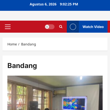
Skip
Agustus 6, 2026
9:02:26 PM
to
content
Watch Video
Primary
Menu
Home
Bandang
Bandang