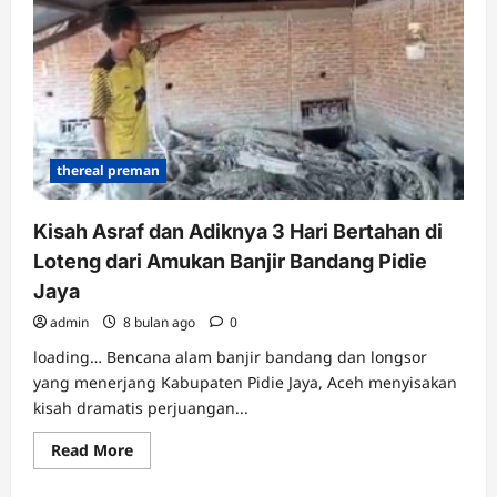
Banjir
Bandang
Guci
Tegal
thereal preman
Kisah Asraf dan Adiknya 3 Hari Bertahan di
Loteng dari Amukan Banjir Bandang Pidie
Jaya
admin
8 bulan ago
0
loading… Bencana alam banjir bandang dan longsor
yang menerjang Kabupaten Pidie Jaya, Aceh menyisakan
kisah dramatis perjuangan...
Read
Read More
more
about
Kisah