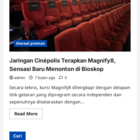
Bioskop
thereal preman
Jaringan Cinépolis Terapkan Magnify8,
Sensasi Baru Menonton di Bioskop
admin
7 bulan ago
0
Secara teknis, kursi Magnify8 dilengkapi dengan delapan
titik getaran yang diprogram secara independen dan
sepenuhnya diselaraskan dengan...
Read
Read More
more
about
Jaringan
Cinépolis
Terapkan
Cari
Magnify8,