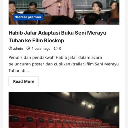
thereal preman
Habib Jafar Adaptasi Buku Seni Merayu
Tuhan ke Film Bioskop
admin
1 bulan ago
0
Penulis dan pendakwah Habib Jafar dalam acara
peluncuran poster dan cuplikan (trailer) film Seni Merayu
Tuhan di...
Read
Read More
more
about
Habib
Jafar
Adaptasi
Buku
Seni
Merayu
Tuhan
ke
Film