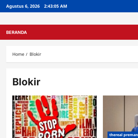
Skip
Agustus 6, 2026
2:43:05 AM
to
content
BERANDA
Home
Blokir
Blokir
thereal prema