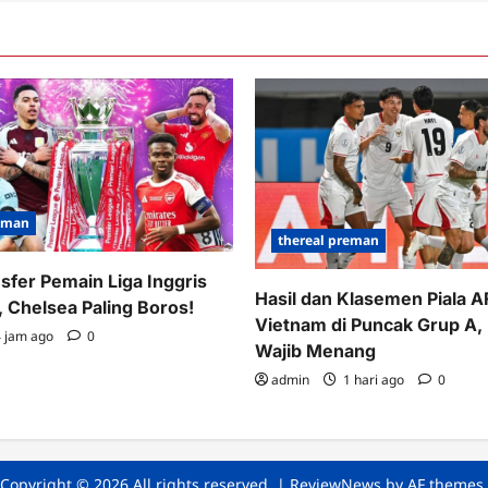
reman
thereal preman
nsfer Pemain Liga Inggris
Hasil dan Klasemen Piala 
 Chelsea Paling Boros!
Vietnam di Puncak Grup A,
 jam ago
0
Wajib Menang
admin
1 hari ago
0
Copyright © 2026 All rights reserved.
|
ReviewNews
by AF themes.