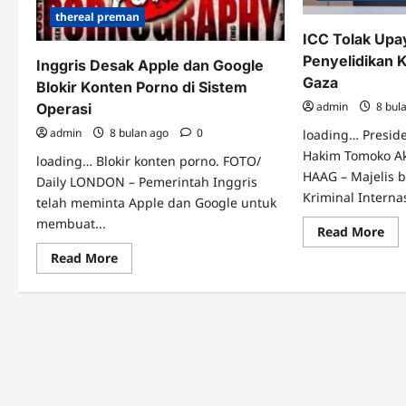
thereal preman
ICC Tolak Upay
Penyelidikan K
Inggris Desak Apple dan Google
Gaza
Blokir Konten Porno di Sistem
admin
8 bul
Operasi
admin
8 bulan ago
0
loading… Presid
Hakim Tomoko Ak
loading… Blokir konten porno. FOTO/
HAAG – Majelis 
Daily LONDON – Pemerintah Inggris
Kriminal Internas
telah meminta Apple dan Google untuk
membuat...
Re
Read More
mo
abo
Read
Read More
ICC
more
Tol
about
Up
Inggris
Isr
Desak
Blo
Apple
Pen
dan
Kej
Google
Per
Blokir
di
Konten
Gaz
Porno
di