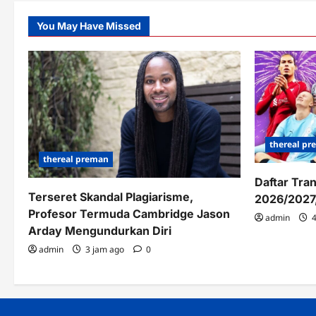
Sistem
Operasi
You May Have Missed
thereal p
thereal preman
Daftar Tra
Terseret Skandal Plagiarisme,
2026/2027,
Profesor Termuda Cambridge Jason
admin
4
Arday Mengundurkan Diri
admin
3 jam ago
0