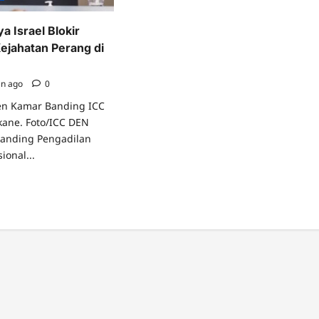
a Israel Blokir
ejahatan Perang di
an ago
0
en Kamar Banding ICC
ane. Foto/ICC DEN
banding Pengadilan
ional...
ad
re
ut
ak
aya
ael
kir
yelidikan
ahatan
ang
a