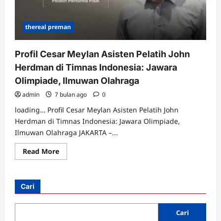
thereal preman
Profil Cesar Meylan Asisten Pelatih John
Herdman di Timnas Indonesia: Jawara
Olimpiade, Ilmuwan Olahraga
admin
7 bulan ago
0
loading… Profil Cesar Meylan Asisten Pelatih John
Herdman di Timnas Indonesia: Jawara Olimpiade,
Ilmuwan Olahraga JAKARTA –...
Read
Read More
more
about
Profil
Cesar
Meylan
Cari
Asisten
Pelatih
John
Herdman
Cari
di