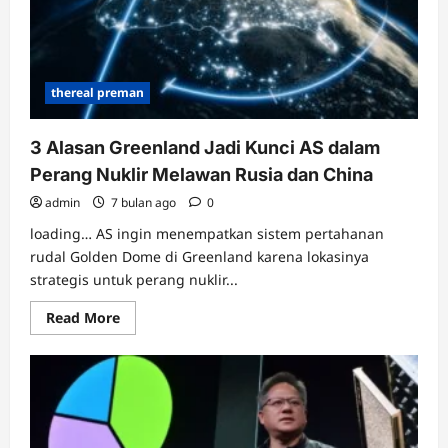
thereal preman
3 Alasan Greenland Jadi Kunci AS dalam
Perang Nuklir Melawan Rusia dan China
admin
7 bulan ago
0
loading… AS ingin menempatkan sistem pertahanan
rudal Golden Dome di Greenland karena lokasinya
strategis untuk perang nuklir...
Read
Read More
more
about
3
Alasan
Greenland
Jadi
Kunci
AS
dalam