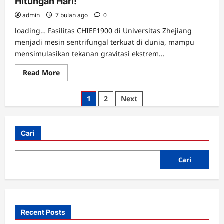
Hitungan Hari!
admin
7 bulan ago
0
loading… Fasilitas CHIEF1900 di Universitas Zhejiang
menjadi mesin sentrifungal terkuat di dunia, mampu
mensimulasikan tekanan gravitasi ekstrem...
Read
Read More
more
about
China
Paginasi
1
2
Next
Bikin
Mesin
pos
Waktu
Rp4,5
Triliun
Cari
di
Bawah
Tanah,
Bisa
Cari
Lihat
Masa
Depan
dalam
Hitungan
Hari!
Recent Posts