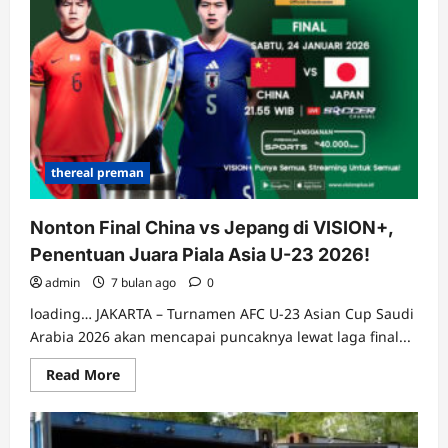
Lagi
Prioritas
Keamanan
Utama
Pentagon?
thereal preman
Nonton Final China vs Jepang di VISION+,
Penentuan Juara Piala Asia U-23 2026!
admin
7 bulan ago
0
loading… JAKARTA – Turnamen AFC U-23 Asian Cup Saudi
Arabia 2026 akan mencapai puncaknya lewat laga final...
Read
Read More
more
about
Nonton
Final
China