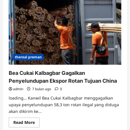
vs
Jepang
di
VISION+,
Penentuan
Juara
Piala
Asia
U-
23
2026!
thereal preman
Bea Cukai Kalbagbar Gagalkan
Penyelundupan Ekspor Rotan Tujuan China
admin
7 bulan ago
0
loading… Kanwil Bea Cukai Kalbagbar menggagalkan
upaya penyelundupan 58,3 ton rotan ilegal yang diduga
akan dikirim ke...
Read
Read More
more