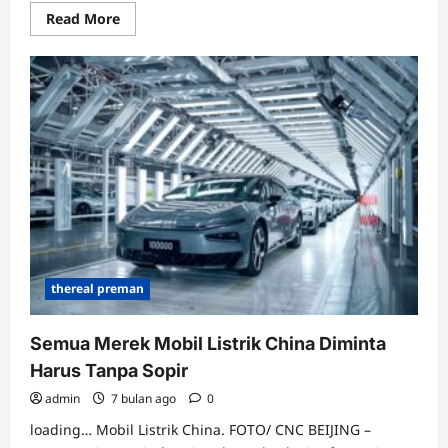
Read
Read More
more
about
Imbas
Blokade
AS,
Impor
Minyak
China
dari
Venezuela
Anjlok
75%
thereal preman
Semua Merek Mobil Listrik China Diminta
Harus Tanpa Sopir
admin
7 bulan ago
0
loading… Mobil Listrik China. FOTO/ CNC BEIJING –