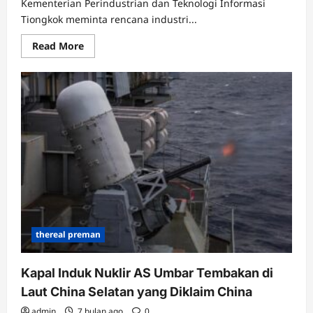
Kementerian Perindustrian dan Teknologi Informasi
Tiongkok meminta rencana industri...
Read
Read More
more
about
Semua
Merek
Mobil
Listrik
China
Diminta
Harus
Tanpa
Sopir
thereal preman
Kapal Induk Nuklir AS Umbar Tembakan di
Laut China Selatan yang Diklaim China
admin
7 bulan ago
0