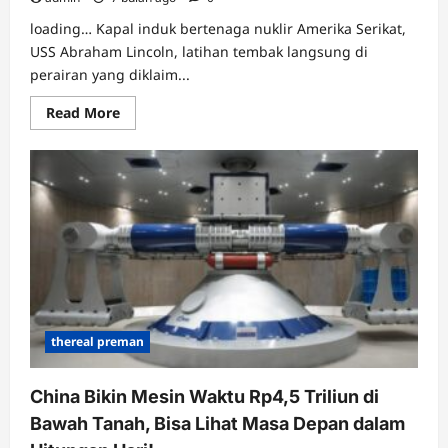
loading… Kapal induk bertenaga nuklir Amerika Serikat,
USS Abraham Lincoln, latihan tembak langsung di
perairan yang diklaim...
Read
Read More
more
about
Kapal
Induk
Nuklir
AS
Umbar
Tembakan
di
Laut
China
Selatan
yang
Diklaim
China
thereal preman
China Bikin Mesin Waktu Rp4,5 Triliun di
Bawah Tanah, Bisa Lihat Masa Depan dalam