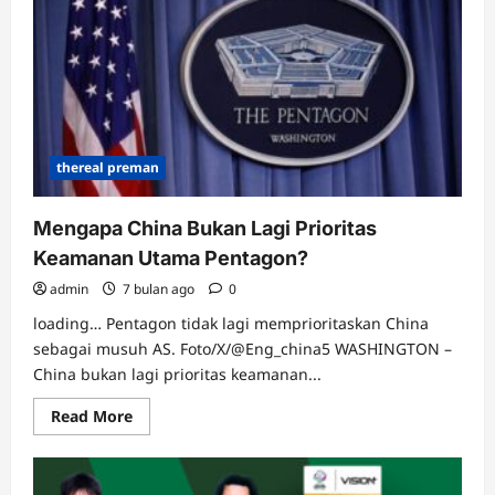
Memenangkan
Perlombaan
AI,
dari
Murah
hingga
Sumber
Terbuka
thereal preman
Mengapa China Bukan Lagi Prioritas
Keamanan Utama Pentagon?
admin
7 bulan ago
0
loading… Pentagon tidak lagi memprioritaskan China
sebagai musuh AS. Foto/X/@Eng_china5 WASHINGTON –
China bukan lagi prioritas keamanan...
Read
Read More
more
about
Mengapa
China
Bukan