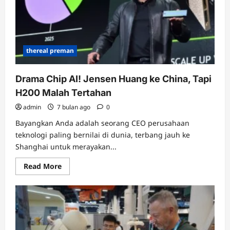
Perang
Nuklir
Melawan
Rusia
dan
China
thereal preman
Drama Chip AI! Jensen Huang ke China, Tapi
H200 Malah Tertahan
admin
7 bulan ago
0
Bayangkan Anda adalah seorang CEO perusahaan
teknologi paling bernilai di dunia, terbang jauh ke
Shanghai untuk merayakan...
Read
Read More
more
about
Drama
Chip
AI!
Jensen
Huang
ke