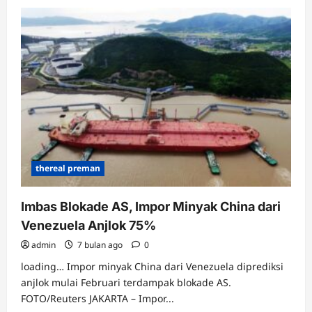
about
Bea
Cukai
Kalbagbar
Gagalkan
Penyelundupan
Ekspor
Rotan
Tujuan
China
thereal preman
Imbas Blokade AS, Impor Minyak China dari
Venezuela Anjlok 75%
admin
7 bulan ago
0
loading… Impor minyak China dari Venezuela diprediksi
anjlok mulai Februari terdampak blokade AS.
FOTO/Reuters JAKARTA – Impor...