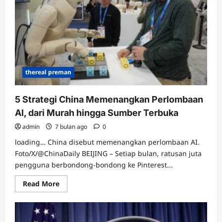
China,
Tapi
H200
Malah
Tertahan
thereal preman
5 Strategi China Memenangkan Perlombaan
AI, dari Murah hingga Sumber Terbuka
admin
7 bulan ago
0
loading… China disebut memenangkan perlombaan AI.
Foto/X/@ChinaDaily BEIJING – Setiap bulan, ratusan juta
pengguna berbondong-bondong ke Pinterest...
Read
Read More
more
about
5
Strategi
China