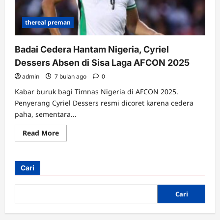
thereal preman
Badai Cedera Hantam Nigeria, Cyriel
Dessers Absen di Sisa Laga AFCON 2025
admin
7 bulan ago
0
Kabar buruk bagi Timnas Nigeria di AFCON 2025.
Penyerang Cyriel Dessers resmi dicoret karena cedera
paha, sementara...
Read
Read More
more
about
Badai
Cedera
Hantam
Cari
Nigeria,
Cyriel
Dessers
Absen
Cari
di
Sisa
Laga