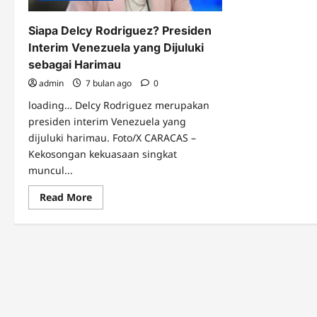
Siapa Delcy Rodriguez? Presiden
Interim Venezuela yang Dijuluki
sebagai Harimau
admin
7 bulan ago
0
loading… Delcy Rodriguez merupakan
presiden interim Venezuela yang
dijuluki harimau. Foto/X CARACAS –
Kekosongan kekuasaan singkat
muncul...
Read
Read More
more
about
Siapa
Delcy
Rodriguez?
Presiden
Interim
Venezuela
yang
Dijuluki
sebagai
Harimau