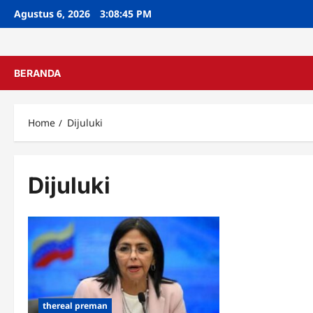
Skip
Agustus 6, 2026
3:08:45 PM
to
content
BERANDA
Home
Dijuluki
Dijuluki
thereal preman