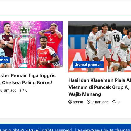
reman
thereal preman
nsfer Pemain Liga Inggris
Hasil dan Klasemen Piala 
 Chelsea Paling Boros!
Vietnam di Puncak Grup A,
6 jam ago
0
Wajib Menang
admin
2 hari ago
0
Copyright © 2026 All rights reserved.
|
ReviewNews
by AF themes.