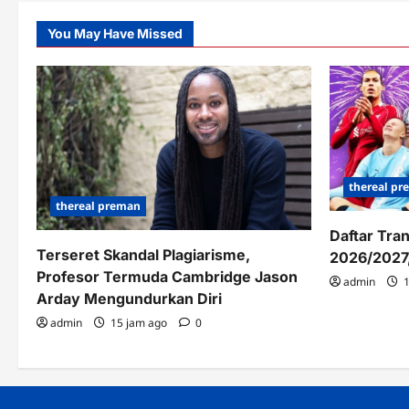
You May Have Missed
thereal p
thereal preman
Daftar Tra
Terseret Skandal Plagiarisme,
2026/2027,
Profesor Termuda Cambridge Jason
admin
1
Arday Mengundurkan Diri
admin
15 jam ago
0