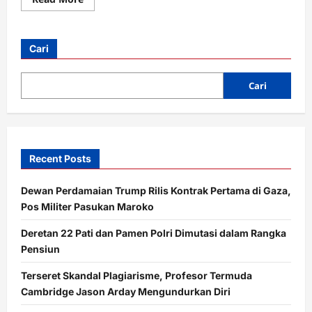
more
about
Red
Magic
Luncurkan
Cari
Duo
Gaming
Mewah:
11
Cari
Pro+
&
Tablet
3
Pro
Golden
Saga
Recent Posts
Dewan Perdamaian Trump Rilis Kontrak Pertama di Gaza,
Pos Militer Pasukan Maroko
Deretan 22 Pati dan Pamen Polri Dimutasi dalam Rangka
Pensiun
Terseret Skandal Plagiarisme, Profesor Termuda
Cambridge Jason Arday Mengundurkan Diri