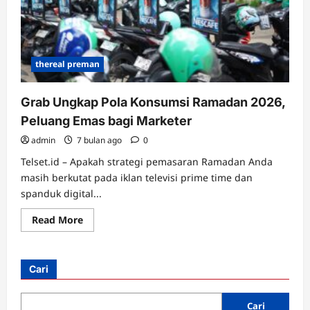
thereal preman
Grab Ungkap Pola Konsumsi Ramadan 2026,
Peluang Emas bagi Marketer
admin
7 bulan ago
0
Telset.id – Apakah strategi pemasaran Ramadan Anda
masih berkutat pada iklan televisi prime time dan
spanduk digital...
Read
Read More
more
about
Grab
Ungkap
Pola
Cari
Konsumsi
Ramadan
2026,
Peluang
Cari