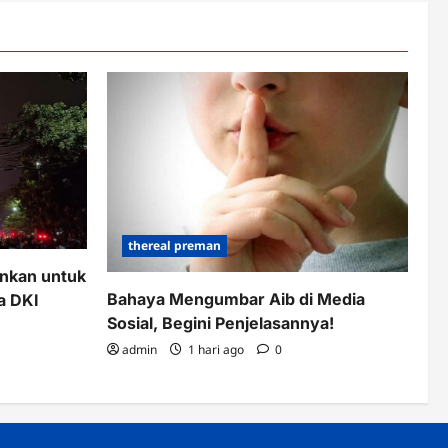
thereal preman
junkan untuk
Bahaya Mengumbar Aib di Media
a DKI
Sosial, Begini Penjelasannya!
admin
1 hari ago
0