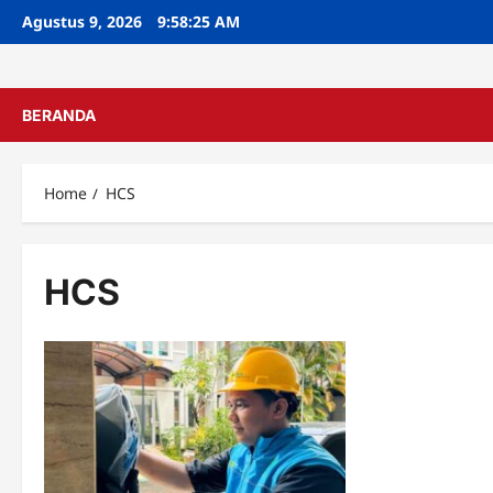
Skip
Agustus 9, 2026
9:58:25 AM
to
content
BERANDA
Home
HCS
HCS