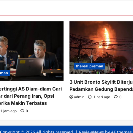
thereal preman
reman
3 Unit Bronto Skylift Diter
ertinggi AS Diam-diam Cari
Padamkan Gedung Bapend
r dari Perang Iran, Opsi
admin
1 hari ago
0
erika Makin Terbatas
1 jam ago
0
Copyright © 2026 All rights reserved.
|
ReviewNews
by AF themes.