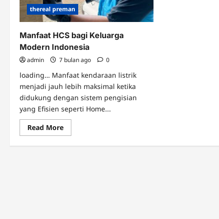
thereal preman
Manfaat HCS bagi Keluarga
Modern Indonesia
admin
7 bulan ago
0
loading… Manfaat kendaraan listrik
menjadi jauh lebih maksimal ketika
didukung dengan sistem pengisian
yang Efisien seperti Home...
Read
Read More
more
about
Manfaat
HCS
bagi
Keluarga
Modern
Indonesia