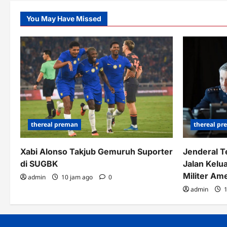
You May Have Missed
thereal p
thereal preman
Jenderal T
Xabi Alonso Takjub Gemuruh Suporter
Jalan Kelua
di SUGBK
Militer Am
admin
10 jam ago
0
admin
1