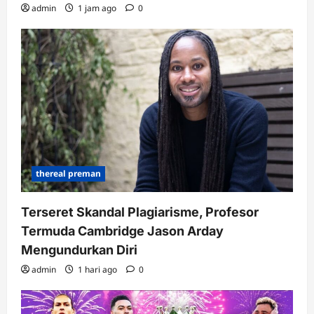
admin
1 jam ago
0
thereal preman
Terseret Skandal Plagiarisme, Profesor
Termuda Cambridge Jason Arday
Mengundurkan Diri
admin
1 hari ago
0