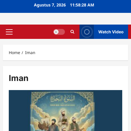
Skip
Agustus 7, 2026
11:58:29 AM
to
content
Watch Video
Primary
Menu
Home
Iman
Iman