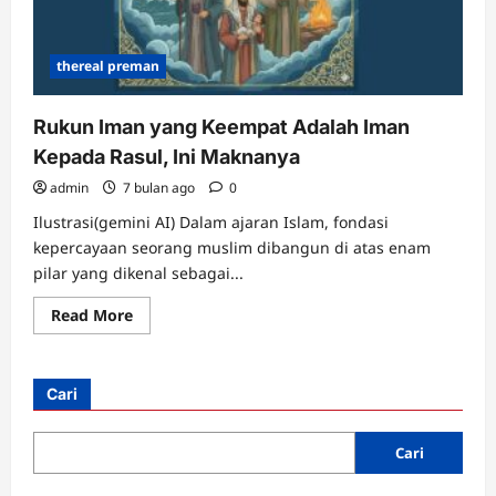
thereal preman
Rukun Iman yang Keempat Adalah Iman
Kepada Rasul, Ini Maknanya
admin
7 bulan ago
0
Ilustrasi(gemini AI) Dalam ajaran Islam, fondasi
kepercayaan seorang muslim dibangun di atas enam
pilar yang dikenal sebagai...
Read
Read More
more
about
Rukun
Iman
yang
Cari
Keempat
Adalah
Iman
Kepada
Cari
Rasul,
Ini