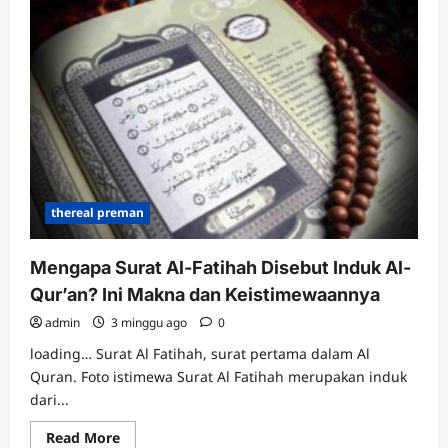
Peringatan
dari
Allah?
Ini
Penjelasannya
thereal preman
Mengapa Surat Al-Fatihah Disebut Induk Al-
Qur’an? Ini Makna dan Keistimewaannya
admin
3 minggu ago
0
loading… Surat Al Fatihah, surat pertama dalam Al
Quran. Foto istimewa Surat Al Fatihah merupakan induk
dari...
Read
Read More