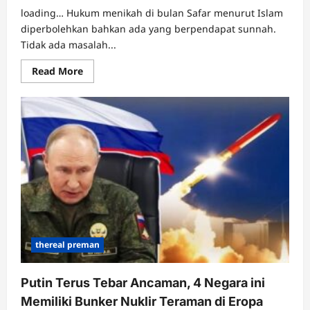
loading… Hukum menikah di bulan Safar menurut Islam
diperbolehkan bahkan ada yang berpendapat sunnah.
Tidak ada masalah...
Read
Read More
more
about
Hukum
Menikah
di
Bulan
Safar,
Benarkah
Membawa
Sial?
Ini
Dalil
dan
Penjelasan
Ulama
thereal preman
Putin Terus Tebar Ancaman, 4 Negara ini
Memiliki Bunker Nuklir Teraman di Eropa