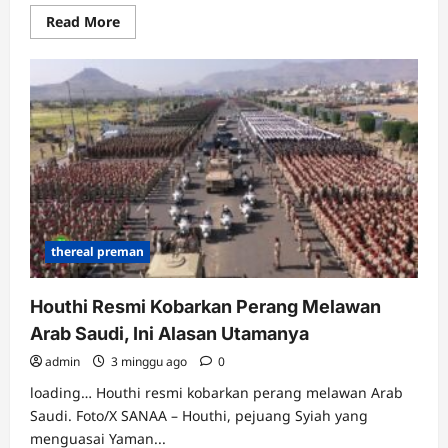
Read
Read More
more
about
Curhat
Lionel
Messi
usai
Dibungkam
Spanyol
Luka
Ini
Butuh
Waktu
untuk
Sembuh
thereal preman
Houthi Resmi Kobarkan Perang Melawan
Arab Saudi, Ini Alasan Utamanya
admin
3 minggu ago
0
loading… Houthi resmi kobarkan perang melawan Arab
Saudi. Foto/X SANAA – Houthi, pejuang Syiah yang
menguasai Yaman...