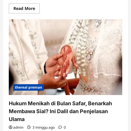
Read
Read More
more
about
Houthi
Resmi
Kobarkan
Perang
Melawan
Arab
Saudi,
Ini
Alasan
Utamanya
thereal preman
Hukum Menikah di Bulan Safar, Benarkah
Membawa Sial? Ini Dalil dan Penjelasan
Ulama
admin
3 minggu ago
0