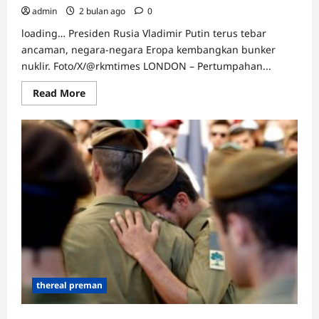
admin
2 bulan ago
0
loading… Presiden Rusia Vladimir Putin terus tebar
ancaman, negara-negara Eropa kembangkan bunker
nuklir. Foto/X/@rkmtimes LONDON – Pertumpahan...
Read
Read More
more
about
Putin
Terus
Tebar
Ancaman,
4
Negara
ini
Memiliki
Bunker
Nuklir
Teraman
di
Eropa
thereal preman