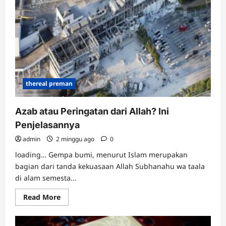
Kesialan?
Ini
Penjelasan
Islam
dan
Asal
Usul
Mitosnya
thereal preman
Azab atau Peringatan dari Allah? Ini
Penjelasannya
admin
2 minggu ago
0
loading… Gempa bumi, menurut Islam merupakan
bagian dari tanda kekuasaan Allah Subhanahu wa taala
di alam semesta...
Read
Read More
more
about
Azab
atau