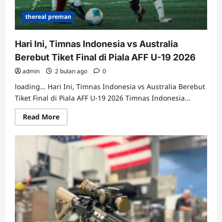
thereal preman
Hari Ini, Timnas Indonesia vs Australia
Berebut Tiket Final di Piala AFF U-19 2026
admin
2 bulan ago
0
loading… Hari Ini, Timnas Indonesia vs Australia Berebut
Tiket Final di Piala AFF U-19 2026 Timnas Indonesia...
Read
Read More
more
about
Hari
Ini,
Timnas
Indonesia
vs
Australia
Berebut
Tiket
Final
di
Piala
AFF
U-