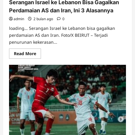
Serangan Israel ke Lebanon Bisa Gagalkan
Perdamaian AS dan Iran, Ini 3 Alasannya
admin
2 bulan ago
0
loading… Serangan Israel ke Lebanon bisa gagalkan
perdamaian AS dan Iran. Foto/X BEIRUT – Terjadi
penurunan kekerasan...
Read
Read More
more
about
Serangan
Israel
ke
Lebanon
Bisa
Gagalkan
Perdamaian
AS
dan
Iran,
Ini
3
Alasannya