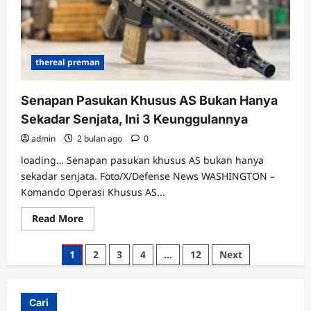
19
2026
thereal preman
Senapan Pasukan Khusus AS Bukan Hanya
Sekadar Senjata, Ini 3 Keunggulannya
admin
2 bulan ago
0
loading… Senapan pasukan khusus AS bukan hanya
sekadar senjata. Foto/X/Defense News WASHINGTON –
Komando Operasi Khusus AS...
Read
Read More
more
about
Senapan
Paginasi
1
2
3
4
…
12
Next
Pasukan
Khusus
pos
AS
Bukan
Hanya
Cari
Sekadar