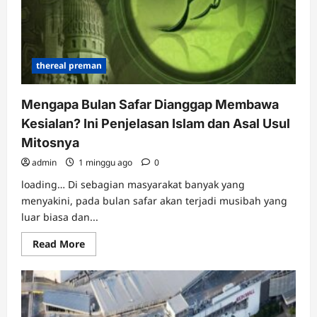
thereal preman
Mengapa Bulan Safar Dianggap Membawa
Kesialan? Ini Penjelasan Islam dan Asal Usul
Mitosnya
admin
1 minggu ago
0
loading… Di sebagian masyarakat banyak yang
menyakini, pada bulan safar akan terjadi musibah yang
luar biasa dan...
Read
Read More
more
about
Mengapa
Bulan
Safar
Dianggap
Membawa