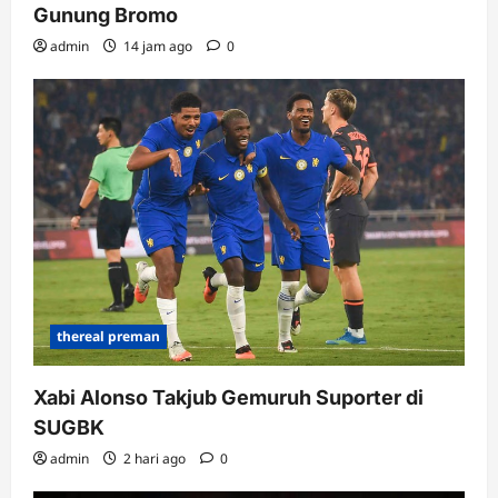
Gunung Bromo
admin
14 jam ago
0
thereal preman
Xabi Alonso Takjub Gemuruh Suporter di
SUGBK
admin
2 hari ago
0