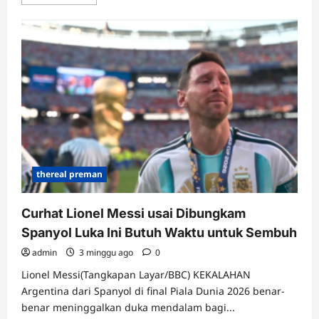
more
about
Mengapa
Surat
Al-
Fatihah
Disebut
Induk
Al-
Qur’an?
Ini
Makna
dan
Keistimewaannya
thereal preman
Curhat Lionel Messi usai Dibungkam
Spanyol Luka Ini Butuh Waktu untuk Sembuh
admin
3 minggu ago
0
Lionel Messi(Tangkapan Layar/BBC) KEKALAHAN
Argentina dari Spanyol di final Piala Dunia 2026 benar-
benar meninggalkan duka mendalam bagi...