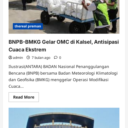
thereal preman
BNPB-BMKG Gelar OMC di Kalsel, Antisipasi
Cuaca Ekstrem
admin
7 bulan ago
0
Ilustrasi(ANTARA) BADAN Nasional Penanggulangan
Bencana (BNPB) bersama Badan Meteorologi Klimatologi
dan Geofisika (BMKG) menggelar Operasi Modifikasi
Cuaca...
Read
Read More
more
about
BNPB-
BMKG
Gelar
OMC
di