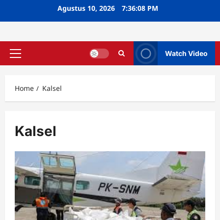
Skip
Agustus 10, 2026
7:36:09 PM
to
content
Watch Video
Primary
Menu
Home
Kalsel
Kalsel