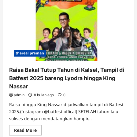
Gelar
OTT
di
Kalsel,
6
Orang
Diamankan
thereal preman
Raisa Bakal Tutup Tahun di Kalsel, Tampil di
Batfest 2025 bareng Lyodra hingga King
Nassar
admin
8 bulan ago
0
Raisa hingga King Nassar dijadwalkan tampil di Batfest
2025.(Instagram @batfest.offical) SETELAH tahun lalu
sukses dengan mendatangkan hampir...
Read
Read More
more