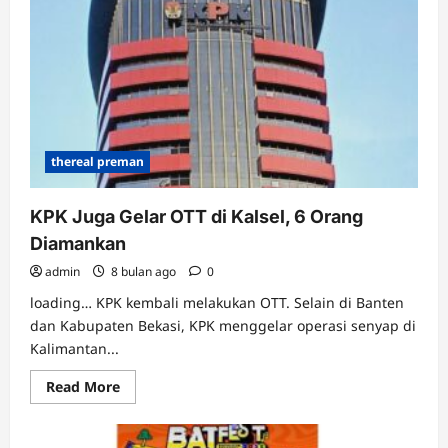
Kalsel,
Antisipasi
Cuaca
Ekstrem
thereal preman
KPK Juga Gelar OTT di Kalsel, 6 Orang
Diamankan
admin
8 bulan ago
0
loading… KPK kembali melakukan OTT. Selain di Banten
dan Kabupaten Bekasi, KPK menggelar operasi senyap di
Kalimantan...
Read
Read More
more
about
KPK
Juga