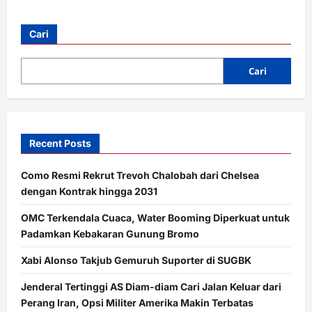
about
Raisa
Bakal
Tutup
Cari
Tahun
di
Kalsel,
Tampil
Cari
di
Batfest
2025
bareng
Lyodra
hingga
King
Recent Posts
Nassar
Como Resmi Rekrut Trevoh Chalobah dari Chelsea
dengan Kontrak hingga 2031
OMC Terkendala Cuaca, Water Booming Diperkuat untuk
Padamkan Kebakaran Gunung Bromo
Xabi Alonso Takjub Gemuruh Suporter di SUGBK
Jenderal Tertinggi AS Diam-diam Cari Jalan Keluar dari
Perang Iran, Opsi Militer Amerika Makin Terbatas