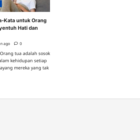
n
a-Kata untuk Orang
entuh Hati dan
an ago
0
) Orang tua adalah sosok
dalam kehidupan setiap
sayang mereka yang tak
ad
re
ut
mpulan
a-
a
tuk
ang
ng
nyentuh
i
n