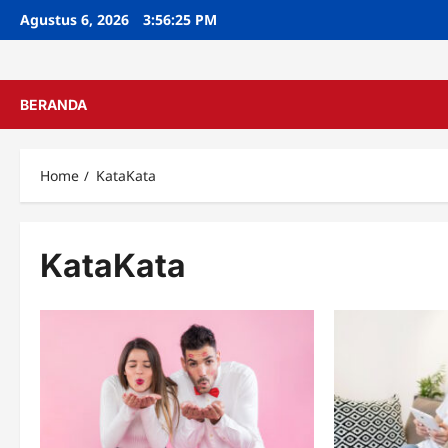
Skip
Agustus 6, 2026
3:56:25 PM
to
content
BERANDA
Home
KataKata
KataKata