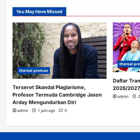
Pe
Ma
You May Have Missed
thereal p
thereal preman
Daftar Tra
Terseret Skandal Plagiarisme,
2026/2027,
Profesor Termuda Cambridge Jason
admin
2
Arday Mengundurkan Diri
admin
1 jam ago
0