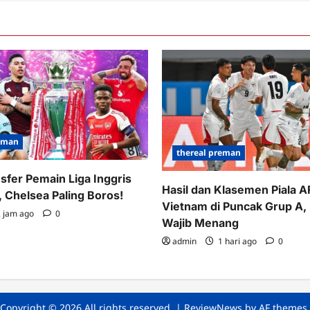
nuh
kna
reman
thereal preman
nsfer Pemain Liga Inggris
Hasil dan Klasemen Piala 
 Chelsea Paling Boros!
Vietnam di Puncak Grup A,
 jam ago
0
Wajib Menang
admin
1 hari ago
0
Copyright © 2026 All rights reserved.
|
ReviewNews
by AF themes.