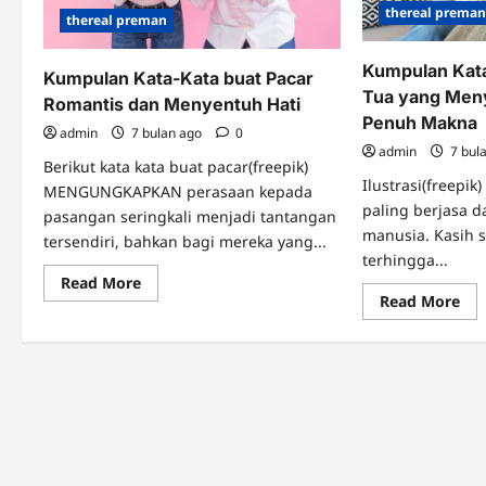
thereal prema
thereal preman
Kumpulan Kat
Kumpulan Kata-Kata buat Pacar
Tua yang Meny
Romantis dan Menyentuh Hati
Penuh Makna
admin
7 bulan ago
0
admin
7 bul
Berikut kata kata buat pacar(freepik)
Ilustrasi(freepik
MENGUNGKAPKAN perasaan kepada
paling berjasa 
pasangan seringkali menjadi tantangan
manusia. Kasih 
tersendiri, bahkan bagi mereka yang...
terhingga...
Read
Read More
more
Re
Read More
about
mo
Kumpulan
abo
Kata-
Ku
Kata
Kat
buat
Kat
Pacar
un
Romantis
Or
dan
Tua
Menyentuh
ya
Hati
Me
Hat
da