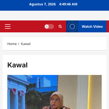
Skip
Agustus 7, 2026
4:49:46 AM
to
content
Watch Video
Primary
Menu
Home
Kawal
Kawal