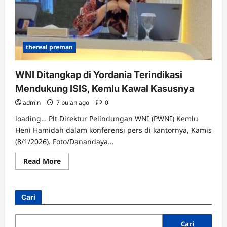
thereal preman
WNI Ditangkap di Yordania Terindikasi
Mendukung ISIS, Kemlu Kawal Kasusnya
admin
7 bulan ago
0
loading… Plt Direktur Pelindungan WNI (PWNI) Kemlu
Heni Hamidah dalam konferensi pers di kantornya, Kamis
(8/1/2026). Foto/Danandaya...
Read
Read More
more
about
WNI
Ditangkap
di
Cari
Yordania
Terindikasi
Mendukung
ISIS,
Cari