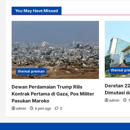
You May Have Missed
thereal p
thereal preman
Deretan 22
Dewan Perdamaian Trump Rilis
Dimutasi d
Kontrak Pertama di Gaza, Pos Militer
Pasukan Maroko
admin
7
admin
6 jam ago
0