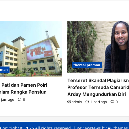
thereal preman
reman
Terseret Skandal Plagiaris
 Pati dan Pamen Polri
Profesor Termuda Cambri
alam Rangka Pensiun
Arday Mengundurkan Diri
 jam ago
0
admin
1 hari ago
0
Copyright © 2026 All rights reserved.
|
ReviewNews
by AF themes.