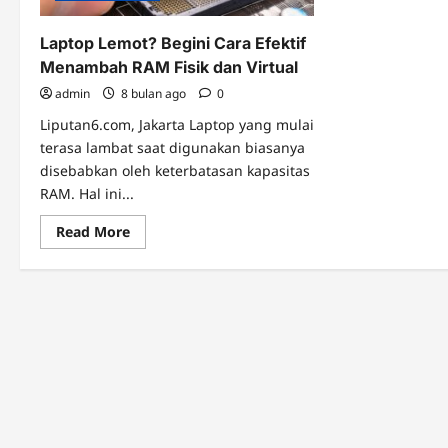
Laptop Lemot? Begini Cara Efektif
Menambah RAM Fisik dan Virtual
admin
8 bulan ago
0
Liputan6.com, Jakarta Laptop yang mulai
terasa lambat saat digunakan biasanya
disebabkan oleh keterbatasan kapasitas
RAM. Hal ini...
Read
Read More
more
about
Laptop
Lemot?
Begini
Cara
Efektif
Menambah
RAM
Fisik
dan
Virtual