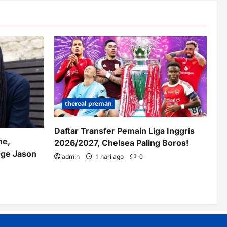
thereal preman
Daftar Transfer Pemain Liga Inggris
me,
2026/2027, Chelsea Paling Boros!
dge Jason
admin
1 hari ago
0