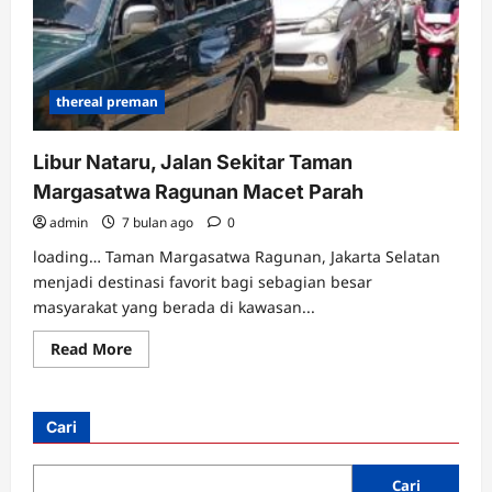
thereal preman
Libur Nataru, Jalan Sekitar Taman
Margasatwa Ragunan Macet Parah
admin
7 bulan ago
0
loading… Taman Margasatwa Ragunan, Jakarta Selatan
menjadi destinasi favorit bagi sebagian besar
masyarakat yang berada di kawasan...
Read
Read More
more
about
Libur
Nataru,
Jalan
Cari
Sekitar
Taman
Margasatwa
Ragunan
Cari