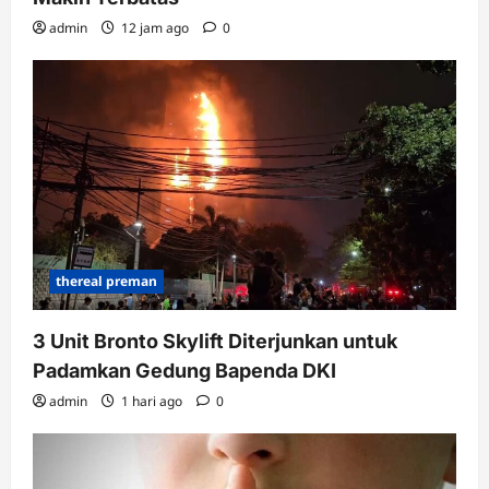
admin
12 jam ago
0
thereal preman
3 Unit Bronto Skylift Diterjunkan untuk
Padamkan Gedung Bapenda DKI
admin
1 hari ago
0