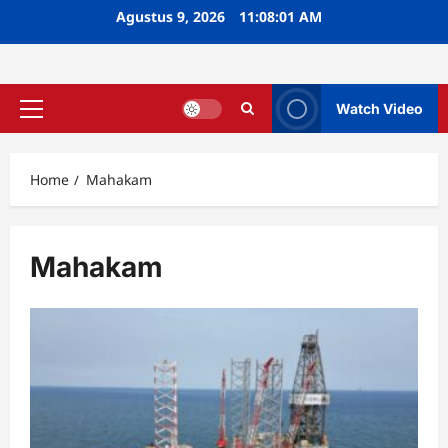
Skip
Agustus 9, 2026
11:08:02 AM
to
content
Watch Video
Primary
Menu
Home
Mahakam
Mahakam