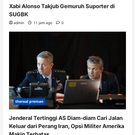
Xabi Alonso Takjub Gemuruh Suporter di
SUGBK
admin
11 jam ago
0
thereal preman
Jenderal Tertinggi AS Diam-diam Cari Jalan
Keluar dari Perang Iran, Opsi Militer Amerika
Makin Terbatas