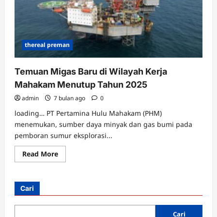
thereal preman
Temuan Migas Baru di Wilayah Kerja
Mahakam Menutup Tahun 2025
admin
7 bulan ago
0
loading… PT Pertamina Hulu Mahakam (PHM)
menemukan, sumber daya minyak dan gas bumi pada
pemboran sumur eksplorasi...
Read
Read More
more
about
Temuan
Migas
Baru
Cari
di
Wilayah
Kerja
Mahakam
Cari