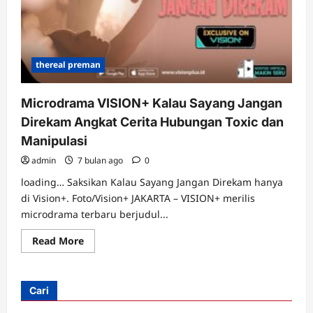
thereal preman
Microdrama VISION+ Kalau Sayang Jangan
Direkam Angkat Cerita Hubungan Toxic dan
Manipulasi
admin
7 bulan ago
0
loading… Saksikan Kalau Sayang Jangan Direkam hanya
di Vision+. Foto/Vision+ JAKARTA – VISION+ merilis
microdrama terbaru berjudul...
Read
Read More
more
about
Microdrama
VISION+
Kalau
Cari
Sayang
Jangan