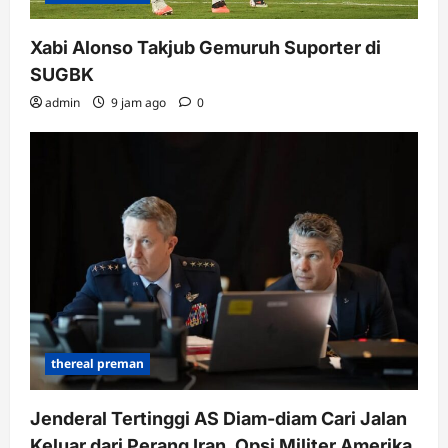
Xabi Alonso Takjub Gemuruh Suporter di
SUGBK
admin
9 jam ago
0
thereal preman
Jenderal Tertinggi AS Diam-diam Cari Jalan
Keluar dari Perang Iran, Opsi Militer Amerika