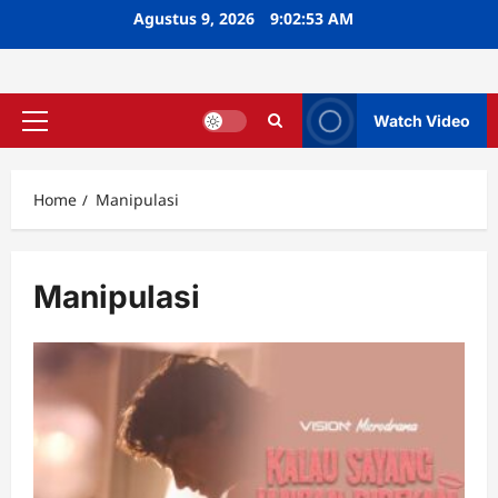
Skip
Agustus 9, 2026
9:02:53 AM
to
content
Watch Video
Primary
Menu
Home
Manipulasi
Manipulasi