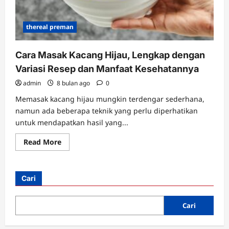
thereal preman
Cara Masak Kacang Hijau, Lengkap dengan
Variasi Resep dan Manfaat Kesehatannya
admin
8 bulan ago
0
Memasak kacang hijau mungkin terdengar sederhana,
namun ada beberapa teknik yang perlu diperhatikan
untuk mendapatkan hasil yang...
Read
Read More
more
about
Cara
Masak
Kacang
Cari
Hijau,
Lengkap
dengan
Variasi
Cari
Resep
dan
Manfaat