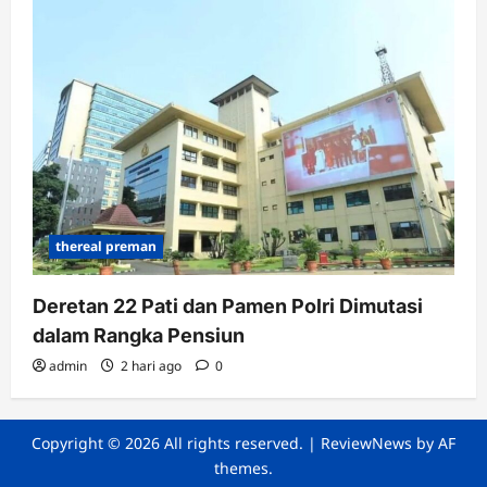
thereal preman
Deretan 22 Pati dan Pamen Polri Dimutasi
dalam Rangka Pensiun
admin
2 hari ago
0
Copyright © 2026 All rights reserved.
|
ReviewNews
by AF
themes.