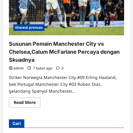
thereal preman
Susunan Pemain Manchester City vs
Chelsea,Calum McFarlane Percaya dengan
Skuadnya
admin
7 bulan ago
0
Striker Norwegia Manchester City #09 Erling Haaland,
bek Portugal Manchester City #03 Ruben Dias,
gelandang Spanyol Manchester...
Read
Read More
more
about
Susunan
Pemain
Manchester
Cari
City
vs