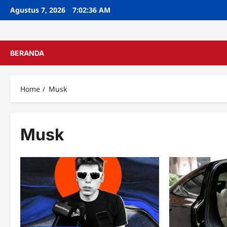
Skip
Agustus 7, 2026
7:02:37 AM
to
content
BERANDA
Home
Musk
Musk