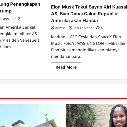
gkasa
kung Penangkapan
Elon Musk Takut Sayap Kiri Kuasa
Trump
AS, Siap Danai Calon Republik:
an ago
0
Amerika akan Hancur
den Amerika Serikat
admin
7 bulan ago
0
ngklaim militer AS
loading… CEO Tesla dan SpaceX Elon
 Presiden Venezuela
Musk. Foto/rt WASHINGTON – Miliarder
dalam...
Elon Musk mengindikasikan niatnya
mendanai para...
ad
re
ut
Read
Read More
n
more
sk
about
kung
Elon
nangkapan
Musk
duro
Takut
h
Sayap
ump
Kiri
Kuasai
AS,
Siap
Danai
Calon
Republik:
Amerika
akan