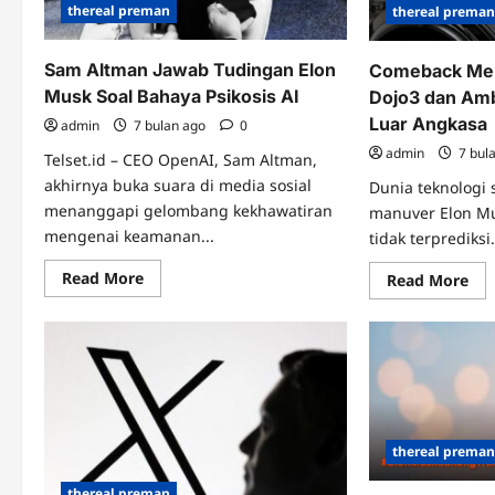
thereal preman
thereal prema
Sam Altman Jawab Tudingan Elon
Comeback Men
Musk Soal Bahaya Psikosis AI
Dojo3 dan Ambi
Luar Angkasa
admin
7 bulan ago
0
admin
7 bul
Telset.id – CEO OpenAI, Sam Altman,
akhirnya buka suara di media sosial
Dunia teknologi
menanggapi gelombang kekhawatiran
manuver Elon Mu
mengenai keamanan...
tidak terprediksi.
Read
Read More
Re
Read More
more
mo
about
abo
Sam
Co
Altman
Men
Jawab
Tes
Tudingan
Doj
Elon
da
Musk
Amb
Soal
Gil
Bahaya
Elo
Psikosis
Mu
thereal prema
AI
di
Lua
thereal preman