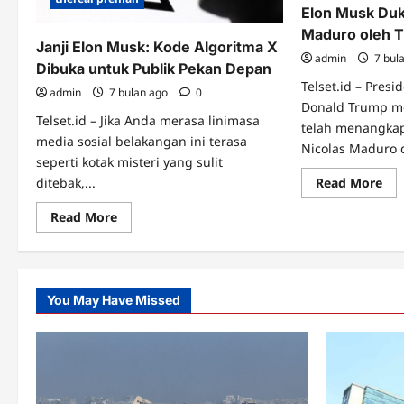
An
Elon Musk Du
Maduro oleh 
Janji Elon Musk: Kode Algoritma X
admin
7 bul
Dibuka untuk Publik Pekan Depan
Telset.id – Presi
admin
7 bulan ago
0
Donald Trump me
Telset.id – Jika Anda merasa linimasa
telah menangkap
media sosial belakangan ini terasa
Nicolas Maduro 
seperti kotak misteri yang sulit
Re
Read More
ditebak,...
mo
abo
Read
Read More
Elo
more
Mu
about
Du
Janji
Pe
Elon
Ma
Musk:
ole
Kode
Tr
You May Have Missed
Algoritma
X
Dibuka
untuk
Publik
Pekan
Depan