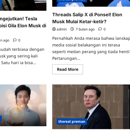
n
Threads Salip X di Ponsel! Elon
gejutkan! Tesla
Musk Mulai Ketar-ketir?
si Gila Elon Musk di
admin
7 bulan ago
0
Pernahkah Anda merasa bahwa lanska
an ago
0
media sosial belakangan ini terasa
 sudah terbiasa dengan
seperti medan perang yang tiada henti
sk yang sering kali
Pertarungan...
 Satu hari ia bisa...
Read
Read More
more
ad
about
re
Threads
ut
Salip
meback
X
gejutkan!
di
la
Ponsel!
o3
Elon
n
Musk
isi
Mulai
a
Ketar-
n
ketir?
sk
n
thereal preman
r