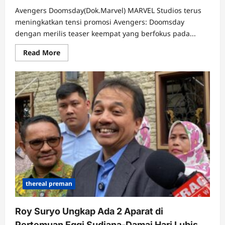
Avengers Doomsday(Dok.Marvel) MARVEL Studios terus
meningkatkan tensi promosi Avengers: Doomsday
dengan merilis teaser keempat yang berfokus pada...
Read
Read More
more
about
Avengers
Doomsday
Rilis
Teaser
4,
Ini
Detail
Pertemuan
Shuri
dan
The
Thing
thereal preman
Roy Suryo Ungkap Ada 2 Aparat di
Pertemuan Eggi Sudjana-Damai Hari Lubis