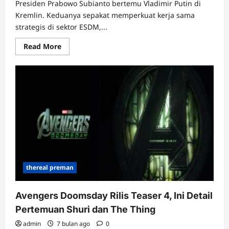
Presiden Prabowo Subianto bertemu Vladimir Putin di
Kremlin. Keduanya sepakat memperkuat kerja sama
strategis di sektor ESDM,...
Read
Read More
more
about
Pertemuan
Prabowo
dan
Putin
di
Moskow:
Perkuat
Kerja
Sama
Energi
dan
Investasi
thereal preman
Avengers Doomsday Rilis Teaser 4, Ini Detail
Pertemuan Shuri dan The Thing
admin
7 bulan ago
0