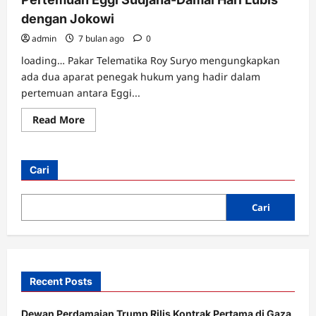
dengan Jokowi
admin
7 bulan ago
0
loading… Pakar Telematika Roy Suryo mengungkapkan
ada dua aparat penegak hukum yang hadir dalam
pertemuan antara Eggi...
Read
Read More
more
about
Roy
Suryo
Ungkap
Cari
Ada
2
Aparat
di
Cari
Pertemuan
Eggi
Sudjana-
Damai
Hari
Lubis
dengan
Recent Posts
Jokowi
Dewan Perdamaian Trump Rilis Kontrak Pertama di Gaza,