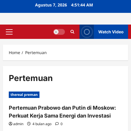
Skip
Agustus 7, 2026
4:51:45 AM
to
content
Watch Video
Primary
Menu
Home
Pertemuan
Pertemuan
thereal preman
Pertemuan Prabowo dan Putin di Moskow:
Perkuat Kerja Sama Energi dan Investasi
admin
4 bulan ago
0