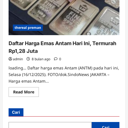
thereal preman
Daftar Harga Emas Antam Hari Ini, Termurah
Rp1,28 Juta
admin
8 bulan ago
0
loading… Daftar harga emas Antam (ANTM) pada hari ini,
Selasa (16/12/2025). FOTO/dok.SindoNews JAKARTA –
Harga emas Antam...
Read
Read More
more
about
Daftar
Harga
Emas
Cari
Antam
Hari
Ini,
Termurah
Cari