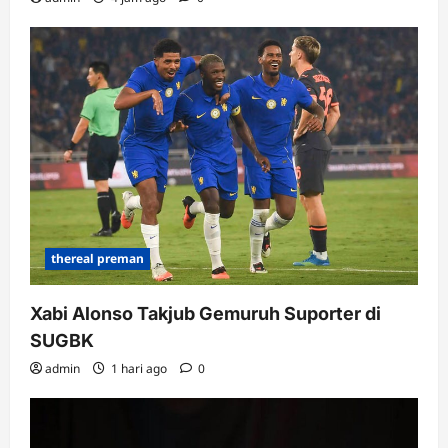
thereal preman
Xabi Alonso Takjub Gemuruh Suporter di
SUGBK
admin
1 hari ago
0