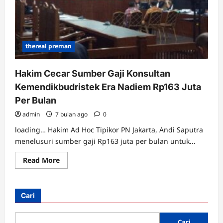
thereal preman
Hakim Cecar Sumber Gaji Konsultan
Kemendikbudristek Era Nadiem Rp163 Juta
Per Bulan
admin
7 bulan ago
0
loading… Hakim Ad Hoc Tipikor PN Jakarta, Andi Saputra
menelusuri sumber gaji Rp163 juta per bulan untuk...
Read
Read More
more
about
Hakim
Cecar
Sumber
Cari
Gaji
Konsultan
Kemendikbudristek
Era
Cari