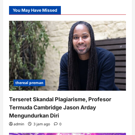
You May Have Missed
thereal preman
Terseret Skandal Plagiarisme, Profesor
Termuda Cambridge Jason Arday
Mengundurkan Diri
admin
3 jam ago
0