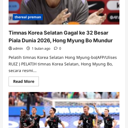
thereal preman
Timnas Korea Selatan Gagal ke 32 Besar
Piala Dunia 2026, Hong Myung Bo Mundur
admin
1 bulan ago
0
Pelatih timnas Korea Selatan Hong Myung-bo(AFP/Ulises
RUIZ ) PELATIH timnas Korea Selatan, Hong Myung Bo,
secara resmi...
Read
Read More
more
about
Timnas
Korea
Selatan
Gagal
ke
32
Besar
Piala
Dunia