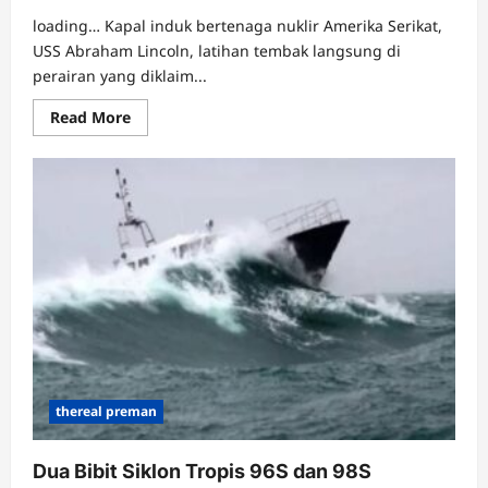
loading… Kapal induk bertenaga nuklir Amerika Serikat,
USS Abraham Lincoln, latihan tembak langsung di
perairan yang diklaim...
Read
Read More
more
about
Kapal
Induk
Nuklir
AS
Umbar
Tembakan
di
Laut
China
Selatan
yang
Diklaim
China
thereal preman
Dua Bibit Siklon Tropis 96S dan 98S