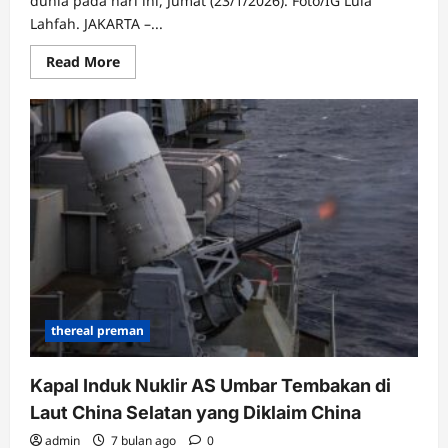
dunia pada hari ini, Jumat (23/1/2026). Foto/IG Lula
Lahfah. JAKARTA –...
Read
Read More
more
about
Polisi
Sebut
Lula
Lahfah
Meninggal
Dunia
di
Apartemen
Jakarta
Selatan
thereal preman
Kapal Induk Nuklir AS Umbar Tembakan di
Laut China Selatan yang Diklaim China
admin
7 bulan ago
0