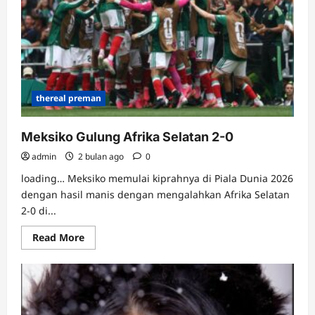
Besar
Piala
Dunia
2026
usai
Singkirkan
Afrika
Selatan
thereal preman
Meksiko Gulung Afrika Selatan 2-0
admin
2 bulan ago
0
loading… Meksiko memulai kiprahnya di Piala Dunia 2026
dengan hasil manis dengan mengalahkan Afrika Selatan
2-0 di...
Read
Read More
more
about
Meksiko
Gulung
Afrika
Selatan
2-