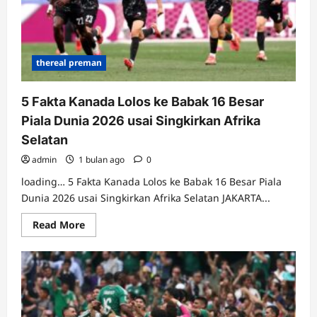
2026,
Hong
Myung
Bo
Mundur
thereal preman
5 Fakta Kanada Lolos ke Babak 16 Besar
Piala Dunia 2026 usai Singkirkan Afrika
Selatan
admin
1 bulan ago
0
loading… 5 Fakta Kanada Lolos ke Babak 16 Besar Piala
Dunia 2026 usai Singkirkan Afrika Selatan JAKARTA...
Read
Read More
more
about
5
Fakta
Kanada
Lolos
ke
Babak
16