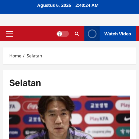
Skip
Agustus 6, 2026
2:40:25 AM
to
content
Watch Video
Primary
Menu
Home
Selatan
Selatan