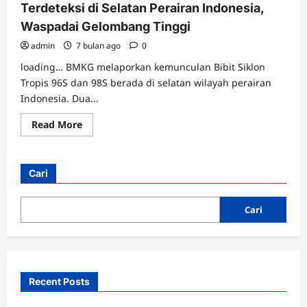
Terdeteksi di Selatan Perairan Indonesia,
Waspadai Gelombang Tinggi
admin
7 bulan ago
0
loading… BMKG melaporkan kemunculan Bibit Siklon
Tropis 96S dan 98S berada di selatan wilayah perairan
Indonesia. Dua...
Read
Read More
more
about
Dua
Bibit
Siklon
Cari
Tropis
96S
dan
98S
Cari
Terdeteksi
di
Selatan
Perairan
Indonesia,
Waspadai
Gelombang
Recent Posts
Tinggi