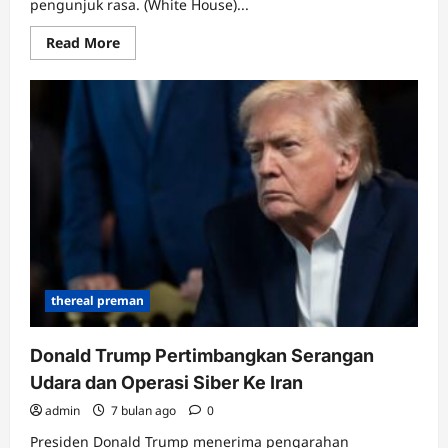
pengunjuk rasa. (White House)...
Read
Read More
more
about
Ketegangan
Memuncak,
Trump
Pertimbangkan
Serangan
Militer
ke
Iran
thereal preman
Donald Trump Pertimbangkan Serangan
Udara dan Operasi Siber Ke Iran
admin
7 bulan ago
0
Presiden Donald Trump menerima pengarahan