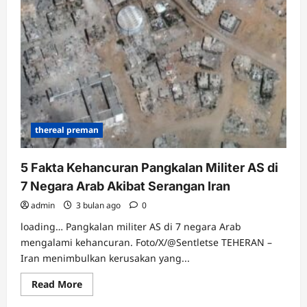
Ungkap
Serangan
Iran
Hancurkan
20
Pangkalan
Militer
AS,
Ini
6
Faktanya
thereal preman
5 Fakta Kehancuran Pangkalan Militer AS di
7 Negara Arab Akibat Serangan Iran
admin
3 bulan ago
0
loading… Pangkalan militer AS di 7 negara Arab
mengalami kehancuran. Foto/X/@Sentletse TEHERAN –
Iran menimbulkan kerusakan yang...
Read
Read More
more
about