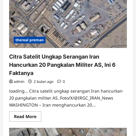
Balasan
yang
Menyakitkan
ke
Israel
thereal preman
Citra Satelit Ungkap Serangan Iran
Hancurkan 20 Pangkalan Militer AS, Ini 6
Faktanya
admin
2 bulan ago
0
loading… Citra satelit ungkap serangan Iran hancurkan
20 pangkalan militer AS. Foto/X/@IRGC_IRAN_News
WASHINGTON – Iran menghancurkan 20...
Read
Read More
more
about
Citra
Satelit