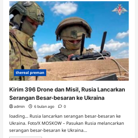
5
Fakta
Kehancuran
Pangkalan
Militer
AS
di
7
Negara
Arab
Akibat
Serangan
Iran
thereal preman
Kirim 396 Drone dan Misil, Rusia Lancarkan
Serangan Besar-besaran ke Ukraina
admin
6 bulan ago
0
loading… Rusia lancarkan serangan besar-besaran ke
Ukraina. Foto/X MOSKOW – Pasukan Rusia melancarkan
serangan besar-besaran ke Ukraina...