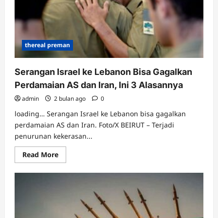
thereal preman
Serangan Israel ke Lebanon Bisa Gagalkan
Perdamaian AS dan Iran, Ini 3 Alasannya
admin
2 bulan ago
0
loading… Serangan Israel ke Lebanon bisa gagalkan
perdamaian AS dan Iran. Foto/X BEIRUT – Terjadi
penurunan kekerasan...
Read
Read More
more
about
Serangan
Israel
ke
Lebanon
Bisa
Gagalkan
Perdamaian