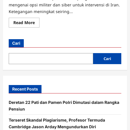
mengenai opsi militer dan siber untuk intervensi di Iran.
Ketegangan meningkat seiring...
Read
Read More
more
about
Donald
Trump
Pertimbangkan
Cari
Serangan
Udara
dan
Operasi
Cari
Siber
Ke
Iran
Recent Posts
Deretan 22 Pati dan Pamen Polri Dimutasi dalam Rangka
Pensiun
Terseret Skandal Plagiarisme, Profesor Termuda
Cambridge Jason Arday Mengundurkan Diri