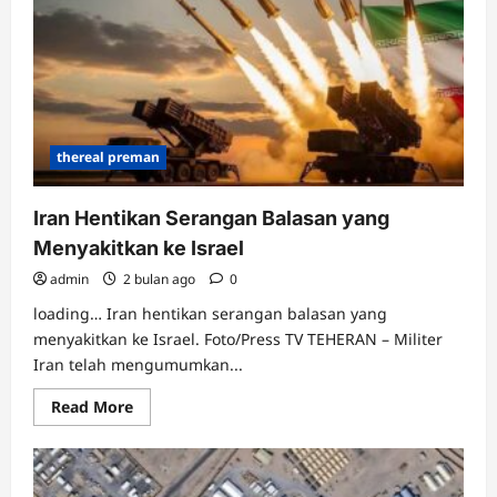
AS
dan
Iran,
Ini
3
Alasannya
thereal preman
Iran Hentikan Serangan Balasan yang
Menyakitkan ke Israel
admin
2 bulan ago
0
loading… Iran hentikan serangan balasan yang
menyakitkan ke Israel. Foto/Press TV TEHERAN – Militer
Iran telah mengumumkan...
Read
Read More
more
about
Iran
Hentikan
Serangan