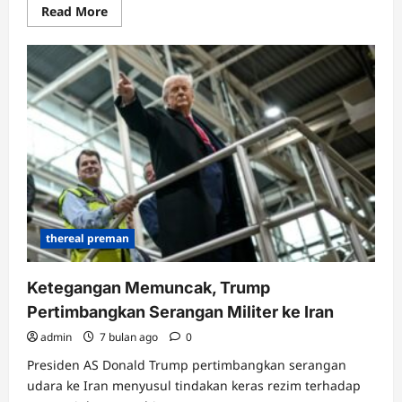
Read
Read More
more
about
Kirim
396
Drone
dan
Misil,
Rusia
Lancarkan
Serangan
Besar-
besaran
ke
Ukraina
thereal preman
Ketegangan Memuncak, Trump
Pertimbangkan Serangan Militer ke Iran
admin
7 bulan ago
0
Presiden AS Donald Trump pertimbangkan serangan
udara ke Iran menyusul tindakan keras rezim terhadap