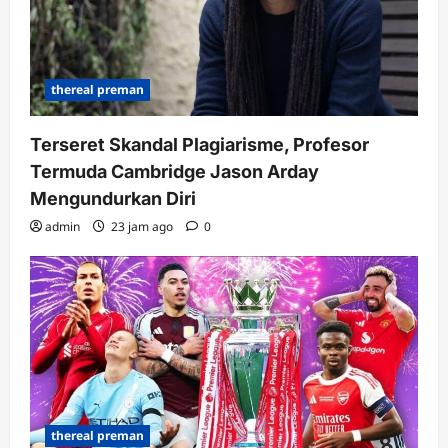
thereal preman
Terseret Skandal Plagiarisme, Profesor
Termuda Cambridge Jason Arday
Mengundurkan Diri
admin
23 jam ago
0
thereal preman