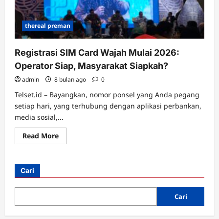
thereal preman
Registrasi SIM Card Wajah Mulai 2026:
Operator Siap, Masyarakat Siapkah?
admin
8 bulan ago
0
Telset.id – Bayangkan, nomor ponsel yang Anda pegang
setiap hari, yang terhubung dengan aplikasi perbankan,
media sosial,...
Read
Read More
more
about
Registrasi
SIM
Card
Cari
Wajah
Mulai
2026:
Operator
Cari
Siap,
Masyarakat
Siapkah?