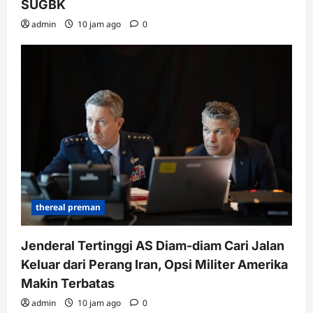
SUGBK
admin
10 jam ago
0
thereal preman
Jenderal Tertinggi AS Diam-diam Cari Jalan
Keluar dari Perang Iran, Opsi Militer Amerika
Makin Terbatas
admin
10 jam ago
0