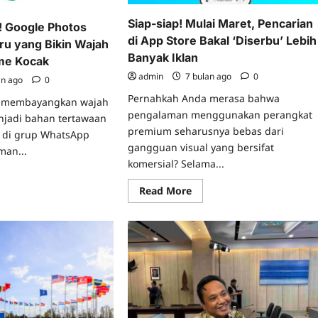
Siap-siap! Mulai Maret, Pencarian
l! Google Photos
di App Store Bakal ‘Diserbu’ Lebih
ru yang Bikin Wajah
Banyak Iklan
me Kocak
admin
7 bulan ago
0
an ago
0
Pernahkah Anda merasa bahwa
 membayangkan wajah
pengalaman menggunakan perangkat
njadi bahan tertawaan
premium seharusnya bebas dari
 di grup WhatsApp
gangguan visual yang bersifat
man...
komersial? Selama...
ad
re
Read
Read More
ut
more
p-
about
p
Siap-
l!
siap!
gle
Mulai
tos
Maret,
nya
Pencarian
ur
di
u
App
ng
Store
in
Bakal
jah
‘Diserbu’
da