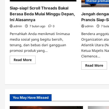
thereal prema
dan
Jad
Baterai
Me
Siap-siap! Scroll Threads Bakal
Jumbo
Ko
Jengah denga
Berasa Beda Mulai Minggu Depan,
Prancis Siap-S
Ini Alasannya
admin
7 bul
admin
7 bulan ago
0
Bendera anggota 
Pernahkah Anda menikmati linimasa
Organization at
media sosial yang begitu bersih,
Atlantik Utara (
tenang, dan bebas dari gangguan
Ketua Majelis Na
promosi produk yang...
Clemence...
Read
Read More
more
Re
Read More
about
mo
Siap-
abo
siap!
Jen
Scroll
de
Threads
Kec
Bakal
Tru
Berasa
Pra
Beda
Sia
Mulai
Sia
Minggu
You May Have Missed
Kel
Depan,
dar
Ini
NA
Alasannya