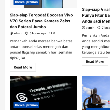
thereal preman
Siap-siap Vira
Siap-siap Tergoda! Bocoran Vivo
Punya Fitur Ba
V70 Series Bawa Kamera Zeiss
Anda Jadi Me
dan Baterai Jumbo
admin
7 bul
admin
6 bulan ago
0
Pernahkah Anda
Pernahkah Anda merasa bahwa batas
Anda sendiri me
antara ponsel kelas menengah dan
yang menghibur
ponsel flagship semakin hari semakin
keluarga atau te
tipis? Jika...
Re
Read More
mo
Read
Read More
abo
more
Sia
about
sia
Siap-
Vira
siap
Goo
Tergoda!
Pho
Bocoran
Pu
Vivo
Fit
V70
Bar
Series
ya
Bawa
Bik
Kamera
thereal preman
Wa
Zeiss
An