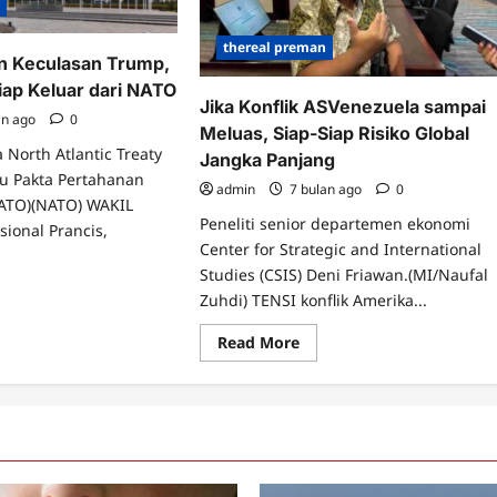
Lebih
n
i
Banyak
me
Iklan
cak
thereal preman
n Keculasan Trump,
iap Keluar dari NATO
Jika Konflik ASVenezuela sampai
an ago
0
Meluas, Siap-Siap Risiko Global
North Atlantic Treaty
Jangka Panjang
au Pakta Pertahanan
admin
7 bulan ago
0
NATO)(NATO) WAKIL
Peneliti senior departemen ekonomi
sional Prancis,
Center for Strategic and International
Studies (CSIS) Deni Friawan.(MI/Naufal
ad
Zuhdi) TENSI konflik Amerika...
re
ut
Read
Read More
gah
more
ngan
about
ulasan
Jika
mp,
Konflik
ncis
ASVenezuela
p-
sampai
p
Meluas,
uar
Siap-
i
Siap
TO
Risiko