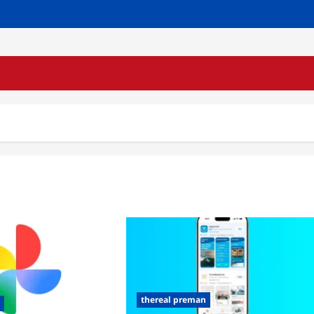
thereal preman
n