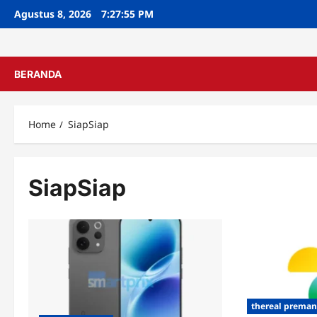
Skip
Agustus 8, 2026
7:27:56 PM
to
content
BERANDA
Home
SiapSiap
SiapSiap
thereal prema