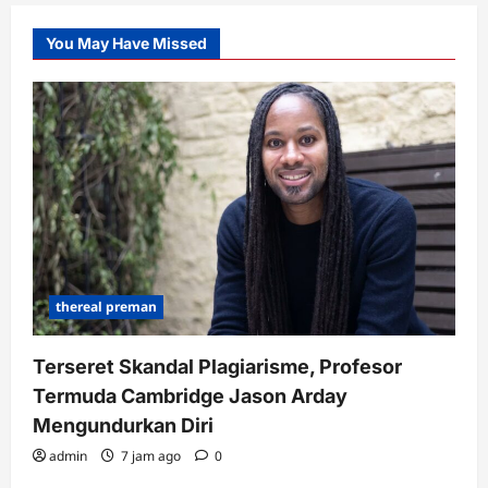
You May Have Missed
thereal preman
Terseret Skandal Plagiarisme, Profesor
Termuda Cambridge Jason Arday
Mengundurkan Diri
admin
7 jam ago
0