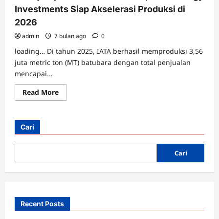
Pemakaman
Investments Siap Akselerasi Produksi di
Khamenei,
Balas
2026
Dendam
hingga
admin
7 bulan ago
Pemerintahan
0
yang
Solid
loading… Di tahun 2025, IATA berhasil memproduksi 3,56
juta metric ton (MT) batubara dengan total penjualan
mencapai...
Read
Read More
more
about
Kinerja
Operasional
Solid
Cari
2025,
MNC
Energy
Investments
Cari
Siap
Akselerasi
Produksi
di
2026
Recent Posts