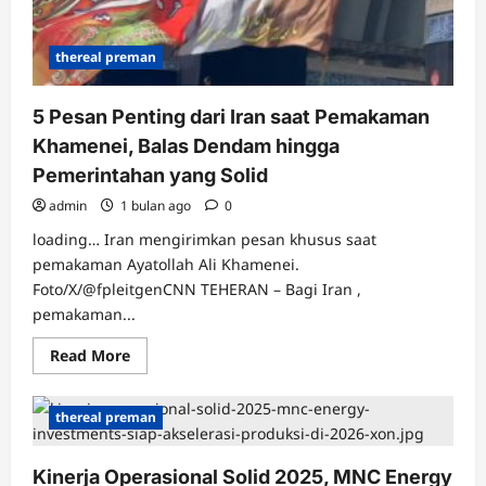
thereal preman
5 Pesan Penting dari Iran saat Pemakaman
Khamenei, Balas Dendam hingga
Pemerintahan yang Solid
admin
1 bulan ago
0
loading… Iran mengirimkan pesan khusus saat
pemakaman Ayatollah Ali Khamenei.
Foto/X/@fpleitgenCNN TEHERAN – Bagi Iran ,
pemakaman...
Read
Read More
more
about
5
Pesan
thereal preman
Penting
dari
Iran
Kinerja Operasional Solid 2025, MNC Energy
saat