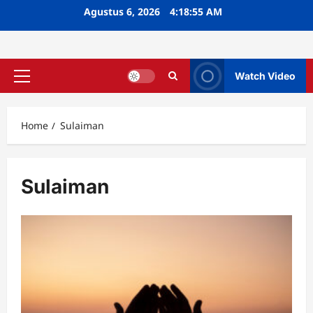
Skip
Agustus 6, 2026
4:18:56 AM
to
content
Watch Video
Primary
Menu
Home
Sulaiman
Sulaiman