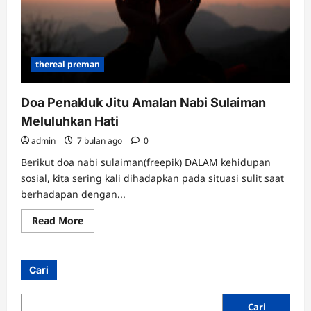
thereal preman
Doa Penakluk Jitu Amalan Nabi Sulaiman
Meluluhkan Hati
admin
7 bulan ago
0
Berikut doa nabi sulaiman(freepik) DALAM kehidupan
sosial, kita sering kali dihadapkan pada situasi sulit saat
berhadapan dengan...
Read
Read More
more
about
Doa
Penakluk
Jitu
Cari
Amalan
Nabi
Sulaiman
Meluluhkan
Cari