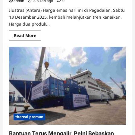
admin
8 bulan ago
0
Ilustrasi(Antara) Harga emas hari ini di Pegadaian, Sabtu
13 Desember 2025, kembali melanjutkan tren kenaikan.
Harga dua produk...
Read
Read More
more
about
Harga
Emas
Hari
Ini
di
Pegadaian,
Sabtu
13
Desember
2025
Naik
Terus
thereal preman
Bantuan Terus Mengalir, Pelni Bebaskan