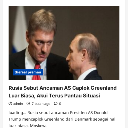
about
Puncak
Arus
Balik
Lebaran,
Pemudik
Terus
Berdatangan
di
Stasiun
Pasar
Senen
Malam
Ini
thereal preman
Rusia Sebut Ancaman AS Caplok Greenland
Luar Biasa, Akui Terus Pantau Situasi
admin
7 bulan ago
0
loading… Rusia sebut ancaman Presiden AS Donald
Trump mencaplok Greenland dari Denmark sebagai hal
luar biasa. Moskow...