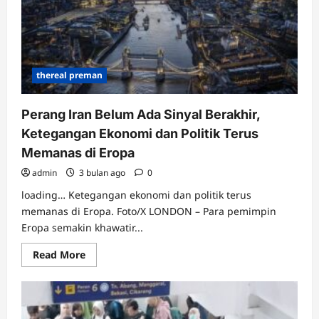
ini
Memiliki
Bunker
Nuklir
Teraman
di
Eropa
thereal preman
Perang Iran Belum Ada Sinyal Berakhir,
Ketegangan Ekonomi dan Politik Terus
Memanas di Eropa
admin
3 bulan ago
0
loading… Ketegangan ekonomi dan politik terus
memanas di Eropa. Foto/X LONDON – Para pemimpin
Eropa semakin khawatir...
Read
Read More
more
about
Perang
Iran
Belum
Ada