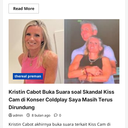
Read
Read More
more
about
Rusia
Sebut
Ancaman
AS
Caplok
Greenland
Luar
Biasa,
Akui
Terus
Pantau
Situasi
thereal preman
Kristin Cabot Buka Suara soal Skandal Kiss
Cam di Konser Coldplay Saya Masih Terus
Dirundung
admin
8 bulan ago
0
Kristin Cabot akhirnya buka suara terkait Kiss Cam di