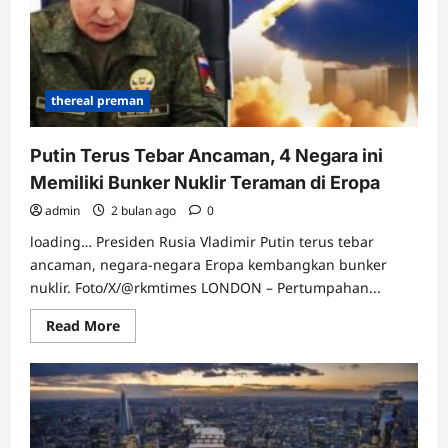
Terus
Menipis
thereal preman
Putin Terus Tebar Ancaman, 4 Negara ini
Memiliki Bunker Nuklir Teraman di Eropa
admin
2 bulan ago
0
loading… Presiden Rusia Vladimir Putin terus tebar
ancaman, negara-negara Eropa kembangkan bunker
nuklir. Foto/X/@rkmtimes LONDON – Pertumpahan...
Read
Read More
more
about
Putin
Terus
Tebar
Ancaman,
4
Negara