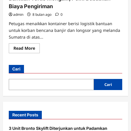
Biaya Pengiriman
admin
8 bulan ago
0
Petugas menaikkan kontainer berisi logistik bantuan
untuk korban bencana banjir dan longsor yang melanda
Sumatra di atas...
Read
Read More
more
about
Bantuan
Terus
Mengalir,
Cari
Pelni
Bebaskan
Biaya
Pengiriman
Cari
Recent Posts
3 Unit Bronto Skylift Diterjunkan untuk Padamkan