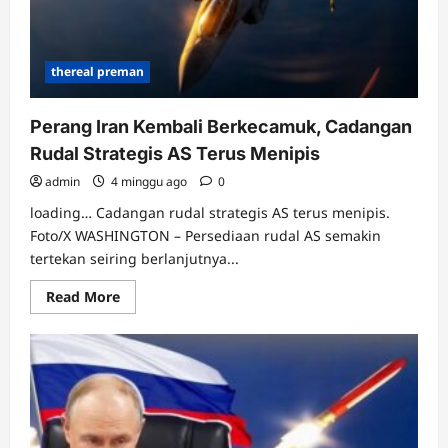
thereal preman
Perang Iran Kembali Berkecamuk, Cadangan
Rudal Strategis AS Terus Menipis
admin
4 minggu ago
0
loading… Cadangan rudal strategis AS terus menipis.
Foto/X WASHINGTON – Persediaan rudal AS semakin
tertekan seiring berlanjutnya...
Read
Read More
more
about
Perang
Iran
Kembali
Berkecamuk,
Cadangan
Rudal
Strategis
AS