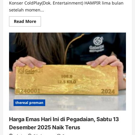
Konser ColdPlay(Dok. Entertainment) HAMPIR lima bulan
setelah momen...
Read
Read More
more
about
Kristin
Cabot
Buka
Suara
soal
Skandal
Kiss
Cam
di
Konser
Coldplay
Saya
Masih
Terus
Dirundung
thereal preman
Harga Emas Hari Ini di Pegadaian, Sabtu 13
Desember 2025 Naik Terus