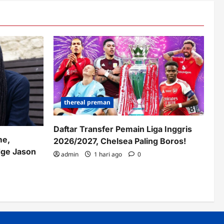
thereal preman
Daftar Transfer Pemain Liga Inggris
me,
2026/2027, Chelsea Paling Boros!
dge Jason
admin
1 hari ago
0