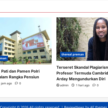
thereal preman
reman
Terseret Skandal Plagiaris
 Pati dan Pamen Polri
Profesor Termuda Cambri
alam Rangka Pensiun
Arday Mengundurkan Diri
 jam ago
0
admin
1 hari ago
0
Copyright © 2026 All rights reserved.
|
ReviewNews
by AF themes.