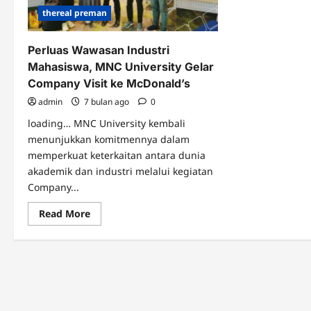
thereal preman
Perluas Wawasan Industri
Mahasiswa, MNC University Gelar
Company Visit ke McDonald’s
admin
7 bulan ago
0
loading… MNC University kembali
menunjukkan komitmennya dalam
memperkuat keterkaitan antara dunia
akademik dan industri melalui kegiatan
Company...
Read
Read More
more
about
Perluas
Wawasan
Industri
Mahasiswa,
MNC
University
Gelar
Company