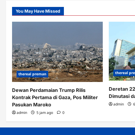
Visit
ke
You May Have Missed
McDonald’s
thereal p
thereal preman
Deretan 22
Dewan Perdamaian Trump Rilis
Dimutasi d
Kontrak Pertama di Gaza, Pos Militer
Pasukan Maroko
admin
6
admin
5 jam ago
0